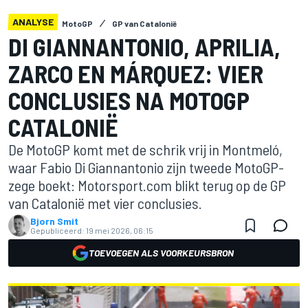
ANALYSE
MotoGP
GP van Catalonië
DI GIANNANTONIO, APRILIA,
ZARCO EN MÁRQUEZ: VIER
CONCLUSIES NA MOTOGP
CATALONIË
De MotoGP komt met de schrik vrij in Montmeló,
waar Fabio Di Giannantonio zijn tweede MotoGP-
zege boekt: Motorsport.com blikt terug op de GP
van Catalonië met vier conclusies.
Bjorn Smit
Gepubliceerd:
19 mei 2026, 06:15
TOEVOEGEN ALS VOORKEURSBRON