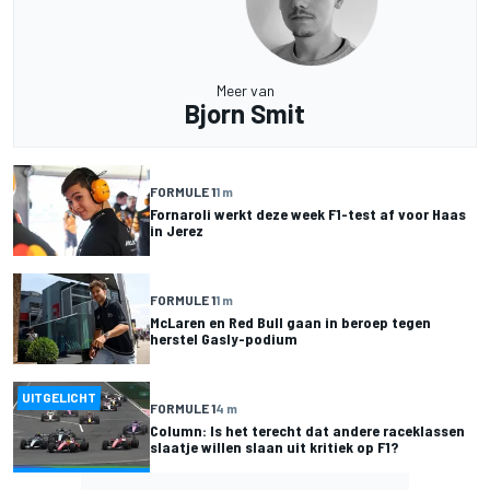
Meer van
Bjorn Smit
FORMULE 1
1 m
Fornaroli werkt deze week F1-test af voor Haas
in Jerez
FORMULE 1
1 m
McLaren en Red Bull gaan in beroep tegen
herstel Gasly-podium
UITGELICHT
FORMULE 1
4 m
Column: Is het terecht dat andere raceklassen
slaatje willen slaan uit kritiek op F1?