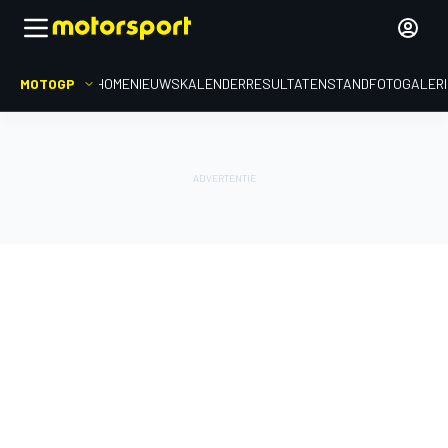
MOTOGP
HOME
NIEUWS
KALENDER
RESULTATEN
STAND
FOTOGALER