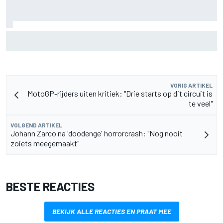
MotoGP Grand Prix van Groot-Brittannië 2026: tijden,
uitzending en meer
VORIG ARTIKEL
MotoGP-rijders uiten kritiek: "Drie starts op dit circuit is
te veel"
VOLGEND ARTIKEL
Johann Zarco na 'doodenge' horrorcrash: "Nog nooit
zoiets meegemaakt"
BESTE REACTIES
BEKIJK ALLE REACTIES EN PRAAT MEE