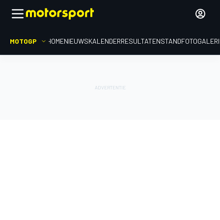
MOTOGP
HOME
NIEUWS
KALENDER
RESULTATEN
STAND
FOTOGALER