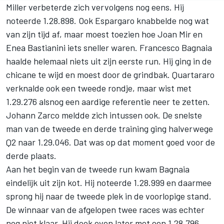
Miller verbeterde zich vervolgens nog eens. Hij
noteerde 1.28.898. Ook Espargaro knabbelde nog wat
van zijn tijd af, maar moest toezien hoe
Joan Mir
en
Enea Bastianini
iets sneller waren.
Francesco Bagnaia
haalde helemaal niets uit zijn eerste run. Hij ging in de
chicane te wijd en moest door de grindbak. Quartararo
verknalde ook een tweede rondje, maar wist met
1.29.276 alsnog een aardige referentie neer te zetten.
Johann Zarco
meldde zich intussen ook. De snelste
man van de tweede en derde training ging halverwege
Q2 naar 1.29.046. Dat was op dat moment goed voor de
derde plaats.
Aan het begin van de tweede run kwam Bagnaia
eindelijk uit zijn kot. Hij noteerde 1.28.999 en daarmee
sprong hij naar de tweede plek in de voorlopige stand.
De winnaar van de afgelopen twee races was echter
nog niet klaar. Hij dook even later met een 1.28.796