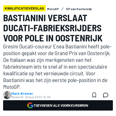
KWALIFICATIEVERSLAG
MotoGP
GP van Oostenrijk
BASTIANINI VERSLAAT
DUCATI-FABRIEKSRIJDERS
VOOR POLE IN OOSTENRIJK
Gresini Ducati-coureur Enea Bastianini heeft pole-
position gepakt voor de Grand Prix van Oostenrijk.
De Italiaan was zijn merkgenoten van het
fabrieksteam iets te snel af in een spectaculaire
kwalificatie op het vernieuwde circuit. Voor
Bastianini was het zijn eerste pole-position in de
MotoGP.
Mark Bremer
Bewerkt:
20 aug 2022, 13:06
TOEVOEGEN ALS VOORKEURSBRON