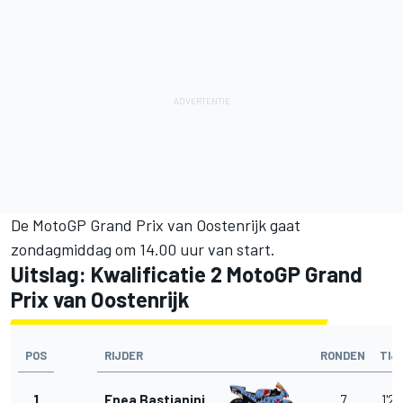
De MotoGP Grand Prix van Oostenrijk gaat
zondagmiddag om 14.00 uur van start.
Uitslag: Kwalificatie 2 MotoGP Grand
Prix van Oostenrijk
POS
RIJDER
RONDEN
TIJ
1
Enea Bastianini
7
1'28