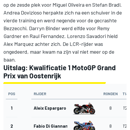
op de zesde plek voor
Miguel Oliveira
en
Stefan Bradl
.
Andrea Dovizioso
herpakte zich na een schuiver in de
vierde training en werd negende voor de gecrashte
Bezzecchi.
Darryn Binder
werd elfde voor
Remy
Gardner
en
Raul Fernandez
.
Lorenzo Savadori
hield
Alex Marquez achter zich. De LCR-rijder was
ongedeerd, maar kwam na zijn val niet meer op de
baan.
Uitslag: Kwalificatie 1 MotoGP Grand
Prix van Oostenrijk
POS
RIJDER
RONDEN
TIJ
1
Aleix Espargaro
8
1'29
2
Fabio Di Giannantonio
8
1'29