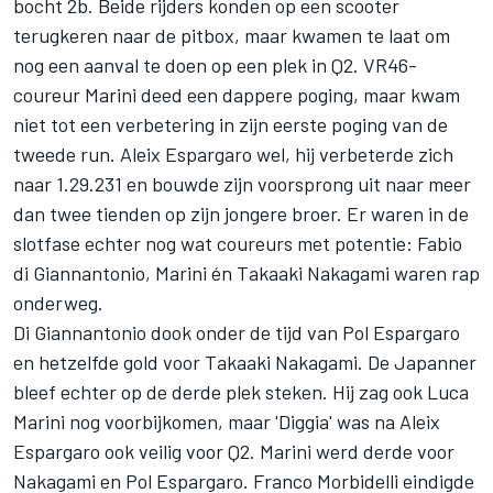
bocht 2b. Beide rijders konden op een scooter
terugkeren naar de pitbox, maar kwamen te laat om
nog een aanval te doen op een plek in Q2. VR46-
coureur Marini deed een dappere poging, maar kwam
niet tot een verbetering in zijn eerste poging van de
tweede run. Aleix Espargaro wel, hij verbeterde zich
naar 1.29.231 en bouwde zijn voorsprong uit naar meer
dan twee tienden op zijn jongere broer. Er waren in de
slotfase echter nog wat coureurs met potentie: Fabio
di Giannantonio, Marini én
Takaaki Nakagami
waren rap
onderweg.
Di Giannantonio dook onder de tijd van
Pol Espargaro
en hetzelfde gold voor Takaaki Nakagami. De Japanner
bleef echter op de derde plek steken. Hij zag ook Luca
Marini nog voorbijkomen, maar 'Diggia' was na Aleix
Espargaro ook veilig voor Q2. Marini werd derde voor
Nakagami en Pol Espargaro.
Franco Morbidelli
eindigde