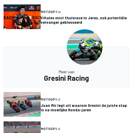
MOTOGP
3 m
Viñales mist thuisrace in Jerez, ook potentiële
vervanger geblesseerd
Meer van
Gresini Racing
MOTOGP
9 d
Joan Mir legt uit waarom Gresini de juiste stap
is na moeilijke Honda-jaren
MOTOGP
9 d