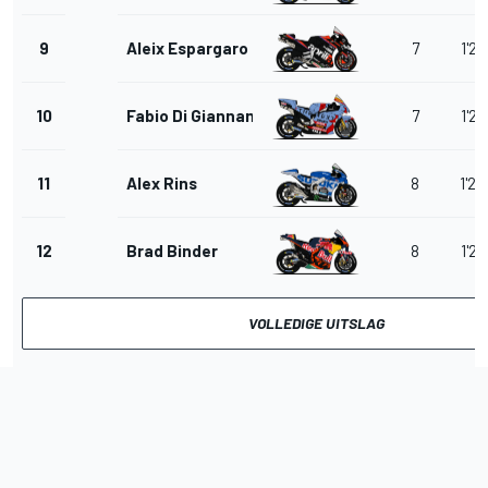
9
Aleix Espargaro
7
1'29
10
Fabio Di Giannantonio
7
1'29
11
Alex Rins
8
1'29
12
Brad Binder
8
1'29
VOLLEDIGE UITSLAG