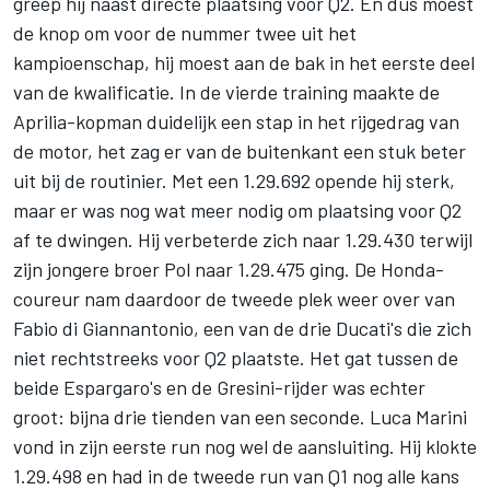
greep hij naast directe plaatsing voor Q2
. En dus moest
de knop om voor de nummer twee uit het
kampioenschap, hij moest aan de bak in het eerste deel
van de kwalificatie. In de vierde training maakte de
Aprilia-kopman duidelijk een stap in het rijgedrag van
de motor, het zag er van de buitenkant een stuk beter
uit bij de routinier. Met een 1.29.692 opende hij sterk,
maar er was nog wat meer nodig om plaatsing voor Q2
af te dwingen. Hij verbeterde zich naar 1.29.430 terwijl
zijn jongere broer Pol naar 1.29.475 ging. De Honda-
coureur nam daardoor de tweede plek weer over van
Fabio di Giannantonio
, een van de drie Ducati's die zich
niet rechtstreeks voor Q2 plaatste. Het gat tussen de
beide Espargaro's en de Gresini-rijder was echter
groot: bijna drie tienden van een seconde.
Luca Marini
vond in zijn eerste run nog wel de aansluiting. Hij klokte
1.29.498 en had in de tweede run van Q1 nog alle kans