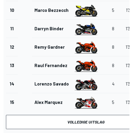
10
Marco Bezzecchi
5
1'30
11
Darryn Binder
8
1'30
12
Remy Gardner
8
1'30
13
Raul Fernandez
8
1'30
14
Lorenzo Savadori
4
1'30
15
Alex Marquez
5
1'33
VOLLEDIGE UITSLAG