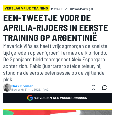
VERSLAG VRIJE TRAINING
MotoGP
GP van Portugal
EEN-TWEETJE VOOR DE
APRILIA-RIJDERS IN EERSTE
TRAINING GP ARGENTINIË
Maverick Viñales heeft vrijdagmorgen de snelste
tijd gereden op een ‘groen’ Termas de Río Hondo.
De Spanjaard hield teamgenoot Aleix Espargaro
achter zich. Fabio Quartararo stelde teleur, hij
stond na de eerste oefensessie op de vijftiende
plek.
Mark Bremer
Bewerkt:
31 mrt 2023, 14:42
TOEVOEGEN ALS VOORKEURSBRON