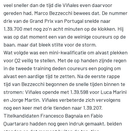
veel sneller dan de tijd die Viñales even daarvoor
gereden had,
Marco Bezzecchi
bewees dat. De nummer
drie van de Grand Prix van Portugal snelde naar
1.39.700 met nog zo’n acht minuten op de klokken. Hij
was op dat moment een van de weinige coureurs op de
baan, maar dat bleek stilte voor de storm.
Wat volgde was een mini-kwalificatie om alvast plekken
voor Q2 veilig te stellen. Met de op handen zijnde regen
in de tweede training deden coureurs een poging om
alvast een aardige tijd te zetten. Na de eerste rappe
tijd van Bezzecchi begonnen de snelle tijden binnen te
stromen: Viñales opende met 1.39.598 voor
Luca Marini
en
Jorge Martin
. Viñales verbeterde zich vervolgens
nog een keer met drie tienden naar 1.39.207.
Titelkandidaten
Francesco Bagnaia
en
Fabio
Quartararo
hadden nog geen indruk gemaakt, beiden