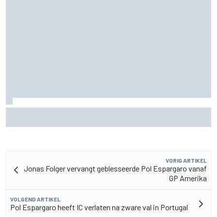
Zarco stapt drie maanden na zware blessure weer op de
motor
VORIG ARTIKEL
Jonas Folger vervangt geblesseerde Pol Espargaro vanaf
GP Amerika
VOLGEND ARTIKEL
Pol Espargaro heeft IC verlaten na zware val in Portugal