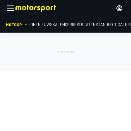
MOTOGP
HOME
NIEUWS
KALENDER
RESULTATEN
STAND
FOTOGALER