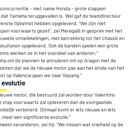
e concurrentie - met name Honda - grote stappen
n dat Yamaha teruggevallen is. Wel gaf de teamdirecteur
enste tijdwinst hebben opgeleverd. “We zijn niet
pen voorwaarts gezet”, zei Meregalli in gesprek met het
ieuwste ontwikkelingen, met betrekking tot het chassis en
esultaten opgeleverd. Ook de banden spelen een grote
soms werken ze in het voordeel van anderen.”
aha om de plannen te annuleren om op Aragon met de
 besloten dat we de nieuwe motor pas aan het einde van het
est op Valencia gaan we naar Sepang.”
 evolutie
nieuwe motor, die bestuurd zal worden door Valentino
re stap voorwaarts zal opleveren dan de voorgaande
eidelijk verbeterd. Ditmaal komt er iets nieuws en iets
 meer een significante evolutie.”
est veranderen, zei hij: “We missen wat snelheid op de