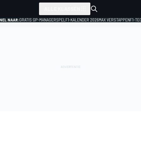
ALLE KLASSEN
NEL NAAR:
GRATIS GP-MANAGERSPEL
F1-KALENDER 2026
MAX VERSTAPPEN
F1-TE