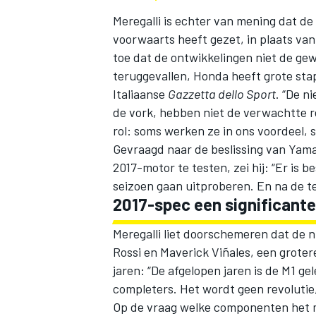
Meregalli is echter van mening dat d
voorwaarts heeft gezet, in plaats va
toe dat de ontwikkelingen niet de gew
teruggevallen, Honda heeft grote stap
Italiaanse
Gazzetta dello Sport
. “De n
de vork, hebben niet de verwachtte r
rol: soms werken ze in ons voordeel, 
Gevraagd naar de beslissing van Yam
2017-motor te testen, zei hij: “Er is
seizoen gaan uitproberen. En na de t
2017-spec een significante
Meregalli liet doorschemeren dat de 
Rossi en Maverick Viñales, een grote
jaren: “De afgelopen jaren is de M1 gel
completers. Het wordt geen revolutie,
Op de vraag welke componenten het me