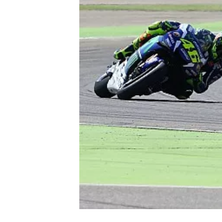
INDYCAR
WEC
DTM