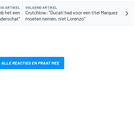
IG ARTIKEL
VOLGEND ARTIKEL
eb het een
Crutchlow: "Ducati had voor een titel Marquez
nderschat"
moeten nemen, niet Lorenzo"
 ALLE REACTIES EN PRAAT MEE