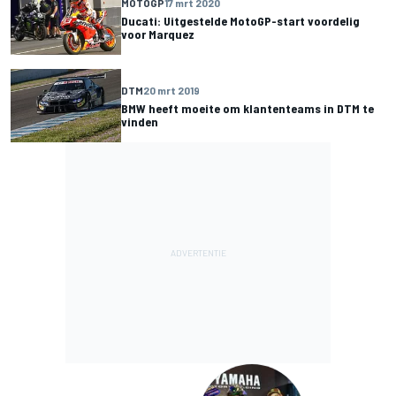
MOTOGP
17 mrt 2020
Ducati: Uitgestelde MotoGP-start voordelig
voor Marquez
DTM
20 mrt 2019
BMW heeft moeite om klantenteams in DTM te
vinden