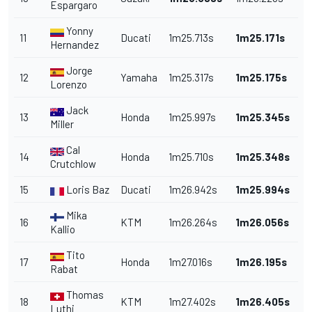
Espargaro
Yonny
11
Ducati
1m25.713s
1m25.171s
Hernandez
Jorge
12
Yamaha
1m25.317s
1m25.175s
Lorenzo
Jack
13
Honda
1m25.997s
1m25.345s
Miller
Cal
14
Honda
1m25.710s
1m25.348s
Crutchlow
15
Loris Baz
Ducati
1m26.942s
1m25.994s
Mika
16
KTM
1m26.264s
1m26.056s
Kallio
Tito
17
Honda
1m27.016s
1m26.195s
Rabat
Thomas
18
KTM
1m27.402s
1m26.405s
Luthi