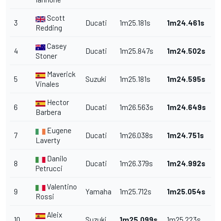
Scott
3
Ducati
1m25.181s
1m24.461s
Redding
Casey
4
Ducati
1m25.847s
1m24.502s
Stoner
Maverick
5
Suzuki
1m25.181s
1m24.595s
Vinales
Hector
6
Ducati
1m26.563s
1m24.649s
Barbera
Eugene
7
Ducati
1m26.038s
1m24.751s
Laverty
Danilo
8
Ducati
1m26.379s
1m24.992s
Petrucci
Valentino
9
Yamaha
1m25.712s
1m25.054s
Rossi
Aleix
10
Suzuki
1m25.099s
1m25.223s