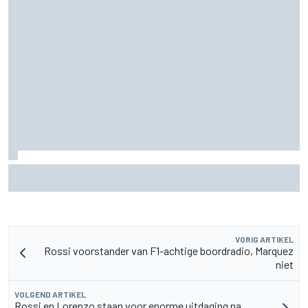
F1 2026-midseasonrapport: Audi kent solide start bij
fabrieksdebuut
VORIG ARTIKEL
Rossi voorstander van F1-achtige boordradio, Marquez
niet
VOLGEND ARTIKEL
Rossi en Lorenzo staan voor enorme uitdaging na