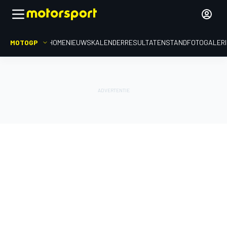
MOTOGP
HOME
NIEUWS
KALENDER
RESULTATEN
STAND
FOTOGALER