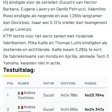
Hij eindigde voor de satteliet-Ducati's van Hector
Barbera, Eugene Lavery en Danilo Petrucci. Valentino
Rossi eindigde als negende en was 1,290s langzamer
dan Dovizioso, maar wel 0,121s sneller dan teamgenoot
Jorge Lorenzo.
KTM testte voor het eerst samen met rivalende
fabrikanten. Mika Kallio en Thomas Luthi eindigden als
zestiende en achttiende. Kallio kwam 2,292s te kort.
De fabrieksteams van Honda en Aprilia, alsmede Tech 3
Yamaha, kwamen niet in actie.
Testuitslag:
POS.
RIJDER
MOTOR
OCHTEND
MIDDAG
Andrea
1
Ducati
1m24.788s
1m23.764s
Dovizioso
Andrea
2
Ducati
1m24.669s
1m24.347s
Iannone