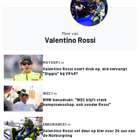
Meer van
Valentino Rossi
MOTOGP
2 m
Valentino Rossi voert druk op: wie vervangt
"Diggia" bij VR46?
WEC
3 m
BMW benadrukt: "WEC blijft sterk
kampioenschap, ook zonder Rossi"
ENDURANCE
5 m
Valentino Rossi zet deur op kier voor 24 uur van
de Nürburgring