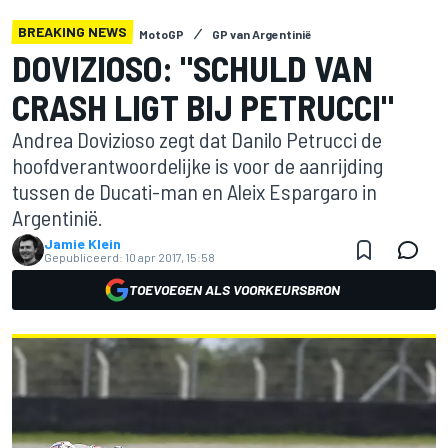
BREAKING NEWS
MotoGP
GP van Argentinië
DOVIZIOSO: "SCHULD VAN
CRASH LIGT BIJ PETRUCCI"
Andrea Dovizioso zegt dat Danilo Petrucci de
hoofdverantwoordelijke is voor de aanrijding
tussen de Ducati-man en Aleix Espargaro in
Argentinië.
Jamie Klein
Gepubliceerd:
10 apr 2017, 15:58
TOEVOEGEN ALS VOORKEURSBRON