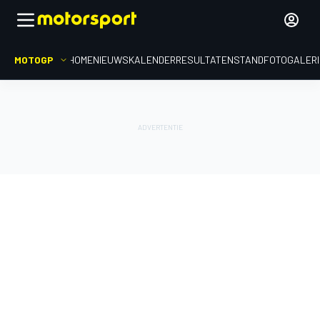
MOTOGP
HOME
NIEUWS
KALENDER
RESULTATEN
STAND
FOTOGALER