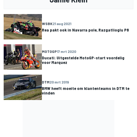
WSBK
21 aug 2021
Rea pakt ook in Navarra pole, Razgatlioglu P8
MOTOGP
17 mrt 2020
Ducati: Uitgestelde MotoGP-start voordelig
voor Marquez
DTM
20 mrt 2019
BMW heeft moeite om klantenteams in DTM te
vinden