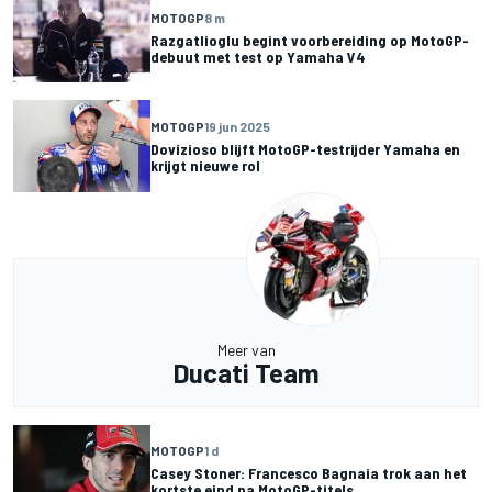
MOTOGP
8 m
Razgatlioglu begint voorbereiding op MotoGP-
debuut met test op Yamaha V4
MOTOGP
19 jun 2025
Dovizioso blijft MotoGP-testrijder Yamaha en
krijgt nieuwe rol
Meer van
Ducati Team
MOTOGP
1 d
Casey Stoner: Francesco Bagnaia trok aan het
kortste eind na MotoGP-titels