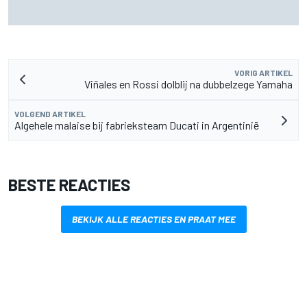
James Vowles blijft positief ondanks moeizame start
Williams 2026
VORIG ARTIKEL
Viñales en Rossi dolblij na dubbelzege Yamaha
VOLGEND ARTIKEL
Algehele malaise bij fabrieksteam Ducati in Argentinië
BESTE REACTIES
BEKIJK ALLE REACTIES EN PRAAT MEE