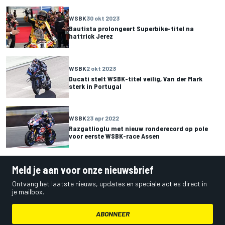
WSBK
30 okt 2023
Bautista prolongeert Superbike-titel na
hattrick Jerez
WSBK
2 okt 2023
Ducati stelt WSBK-titel veilig, Van der Mark
sterk in Portugal
WSBK
23 apr 2022
Razgatlioglu met nieuw ronderecord op pole
voor eerste WSBK-race Assen
Meld je aan voor onze nieuwsbrief
Ontvang het laatste nieuws, updates en speciale acties direct in
je mailbox.
ABONNEER