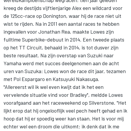
wereldkampioenschap wegracen: tien jaar geleden
kreeg de destijds vijftienjarige Alex een wildcard voor
de 125cc-race op Donington, waar hij de race niet uit
wist te rijden. Na in 2011 een aantal races te hebben
ingevallen voor Jonathan Rea, maakte Lowes zijn
fulltime Superbike-debuut in 2014. Een tweede plaats
op het TT Circuit, behaald in 2014, is tot dusver zijn
beste resultaat. Na zijn overstap van Suzuki naar
Yamaha werd met succes deelgenomen aan de acht
uren van Suzuka: Lowes won de race dit jaar, tezamen
met Pol Espargaro en Katsuyuki Nakasuga.
"Allereerst wil ik wel even kwijt dat ik het een
vervelende situatie vind voor Bradley", meldde Lowes
voorafgaand aan het raceweekend op Silverstone. "Het
lijkt erop dat hij ongelooflijk veel pech heeft gehad en ik
hoop dat hij er spoedig weer kan staan. Het is voor mij
echter wel een droom die uitkomt: ik denk dat ik me