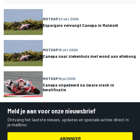
MOTOGP
22 okt 2009
Espargaro vervangt Canepa in Maleisië
MOTOGP
16 okt 2009
Canepa naar ziekenhuis met wond aan elleboog
MOTOGP
18 jul 2009
Canepa ongedeerd na zware crash in
kwalificatie
Meld je aan voor onze nieuwsbrief
Ontvang het laatste nieuws, updates en speciale acties direct in
je mailbox.
ABONNEER