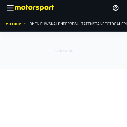
MOTOGP
HOME
NIEUWS
KALENDER
RESULTATEN
STAND
FOTOGALER