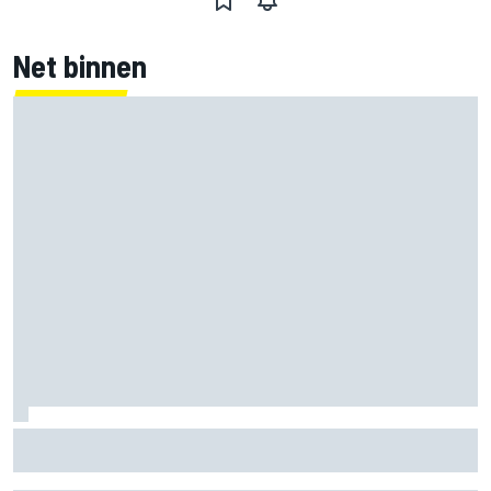
Net binnen
Jorge Martin ‘uit het dal’ na dominante sprintzege op
Silverstone