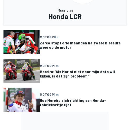
Meer van
Honda LCR
MOTOGP
8 u
Zarco stapt drie maanden na zware blessure
weer op de motor
MOTOGP
1 m
Moreira: 'Als Marini niet naar mijn data wil
kijken, is dat zijn probleem'
MOTOGP
1 m
Hoe Moreira zich richting een Honda-
fabriekszitje rijdt