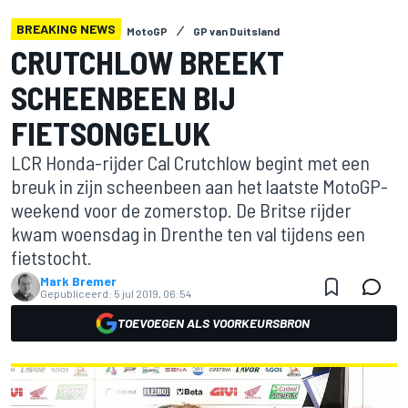
BREAKING NEWS
MotoGP
GP van Duitsland
CRUTCHLOW BREEKT
SCHEENBEEN BIJ
FIETSONGELUK
LCR Honda-rijder Cal Crutchlow begint met een
breuk in zijn scheenbeen aan het laatste MotoGP-
weekend voor de zomerstop. De Britse rijder
kwam woensdag in Drenthe ten val tijdens een
fietstocht.
Mark Bremer
Gepubliceerd:
5 jul 2019, 06:54
TOEVOEGEN ALS VOORKEURSBRON