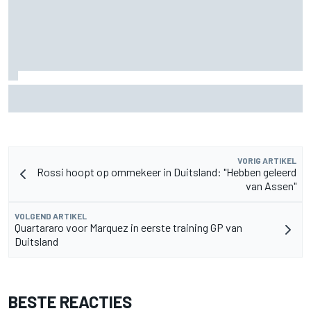
F2-talent Rafael Camara reageert op Haas F1-geruchten
voor 2027
VORIG ARTIKEL
Rossi hoopt op ommekeer in Duitsland: "Hebben geleerd
van Assen"
VOLGEND ARTIKEL
Quartararo voor Marquez in eerste training GP van
Duitsland
BESTE REACTIES