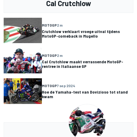
Cal Crutchlow
MOTOGP
2 m
Crutchlow verklaart vroege uitval tijdens
MotoGP-comeback in Mugello
MOTOGP
2 m
Cal Crutchlow maakt verrassende MotoGP-
rentree in Italiaanse GP
MOTOGP
7 sep 2024
Hoe de Yamaha-test van Dovizioso tot stand
kwam