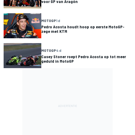
voor GP van Aragón
MOTOGP
1 d
Pedro Acosta houdt hoop op eerste MotoGP-
zege met KTM
MOTOGP
4 d
Casey Stoner roept Pedro Acosta op tot meer
geduld in MotoGP