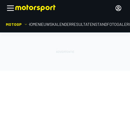
MOTOGP
HOME
NIEUWS
KALENDER
RESULTATEN
STAND
FOTOGALER