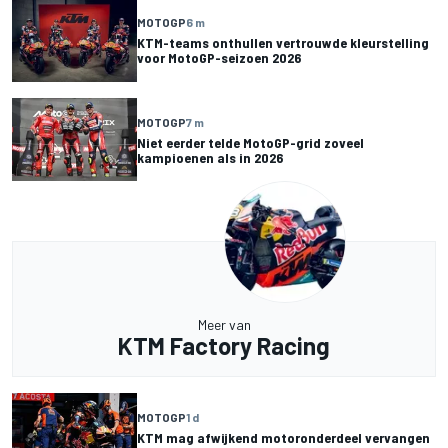
MOTOGP
6 m
KTM-teams onthullen vertrouwde kleurstelling
voor MotoGP-seizoen 2026
MOTOGP
7 m
Niet eerder telde MotoGP-grid zoveel
kampioenen als in 2026
Meer van
KTM Factory Racing
MOTOGP
1 d
KTM mag afwijkend motoronderdeel vervangen