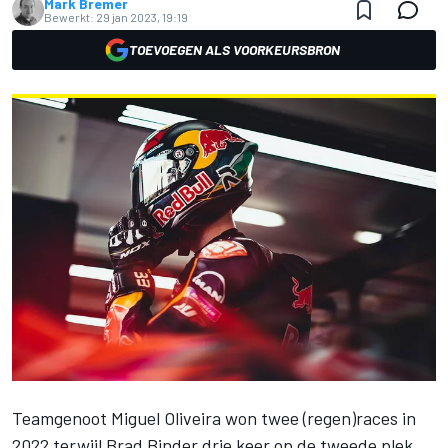
Mark Bremer
Bewerkt:
29 jan 2023, 19:19
TOEVOEGEN ALS VOORKEURSBRON
Teamgenoot
Miguel Oliveira
won twee (regen)races in
2022 terwijl
Brad Binder
drie keer op de tweede plek