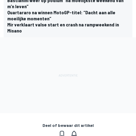
Bastianini weer op podium “na moeilijkste weekend van
m’n leven”
Quartararo na winnen MotoGP-titel: “Dacht aan alle
moeilijke momenten”
Mir verklaart valse start en crash na rampweekend in
Misano
Deel of bewaar dit artikel