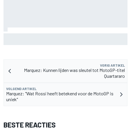
MotoGP Grand Prix van Groot-Brittannië 2026: tijden,
uitzending en meer
VORIG ARTIKEL
Marquez: Kunnen lijden was sleutel tot MotoGP-titel
Quartararo
VOLGEND ARTIKEL
Marquez: "Wat Rossi heeft betekend voor de MotoGP is
uniek"
BESTE REACTIES