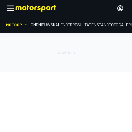
MOTOGP
HOME
NIEUWS
KALENDER
RESULTATEN
STAND
FOTOGALER