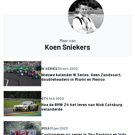
Meer van
Koen Sniekers
W SERIES
30 mrt 2022
Nieuwe kalender W Series: Geen Zandvoort,
doubleheaders in Miami en Mexico
GT
6 feb 2022
Hoe de BMW Z4 het leven van Nick Catsburg
veranderde
IMSA
31 jan 2022
Castroneves na zeges in 24u Daytona en Indy