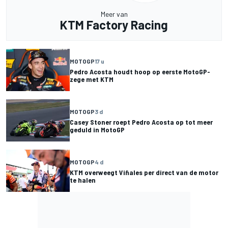
Meer van
KTM Factory Racing
MOTOGP
17 u
Pedro Acosta houdt hoop op eerste MotoGP-
zege met KTM
MOTOGP
3 d
Casey Stoner roept Pedro Acosta op tot meer
geduld in MotoGP
MOTOGP
4 d
KTM overweegt Viñales per direct van de motor
te halen