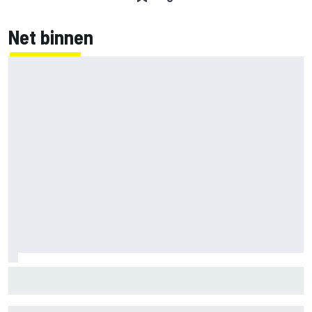
Net binnen
Clark, Senna, Antonelli – zo ontwikkelde het
leeftijdsrecord voor de grand chelem