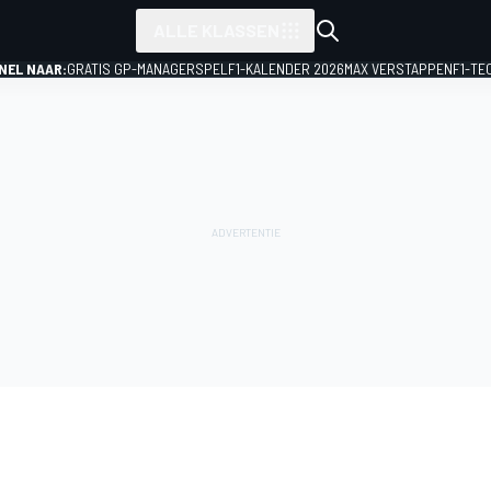
ALLE KLASSEN
NEL NAAR:
GRATIS GP-MANAGERSPEL
F1-KALENDER 2026
MAX VERSTAPPEN
F1-TE