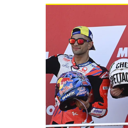
INDYCAR
WEC
DTM