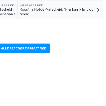
IG ARTIKEL
VOLGEND ARTIKEL
scheid in
Rossi na MotoGP-afscheid: “Hier kan ik lang op
oensfinale
teren”
 ALLE REACTIES EN PRAAT MEE