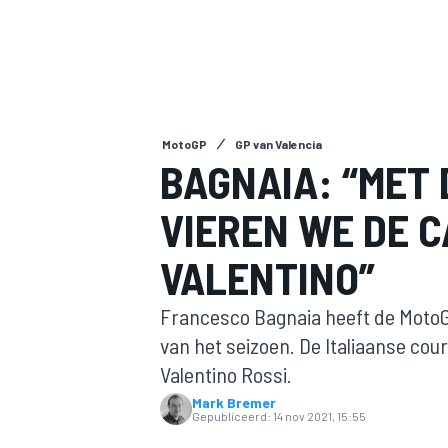
MotoGP
GP van Valencia
BAGNAIA: “MET
VIEREN WE DE C
MOTOGP
VALENTINO”
Francesco Bagnaia heeft de MotoG
van het seizoen. De Italiaanse cou
Valentino Rossi.
Mark Bremer
Gepubliceerd:
14 nov 2021, 15:55