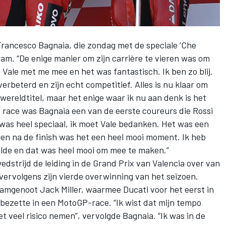
Francesco Bagnaia
, die zondag met de speciale ‘Che
wam. “De enige manier om zijn carrière te vieren was om
 Vale met me mee en het was fantastisch. Ik ben zo blij.
verbeterd en zijn echt competitief. Alles is nu klaar om
wereldtitel, maar het enige waar ik nu aan denk is het
de race was Bagnaia een van de eerste coureurs die Rossi
t was heel speciaal, ik moet Vale bedanken. Het was een
 en na de finish was het een heel mooi moment. Ik heb
wilde en dat was heel mooi om mee te maken.”
strijd de leiding in de Grand Prix van Valencia over van
vervolgens zijn vierde overwinning van het seizoen.
teamgenoot
Jack Miller
, waarmee Ducati voor het eerst in
 bezette in een MotoGP-race. “Ik wist dat mijn tempo
t veel risico nemen”, vervolgde Bagnaia. “Ik was in de