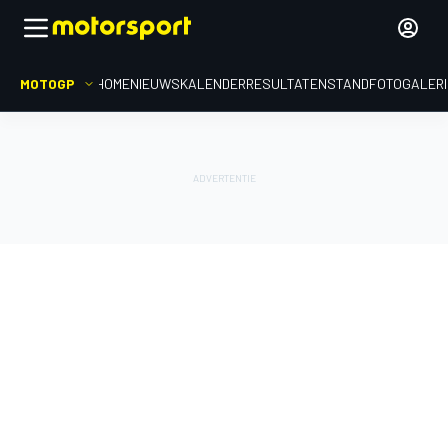
MOTOGP
HOME
NIEUWS
KALENDER
RESULTATEN
STAND
FOTOGALER