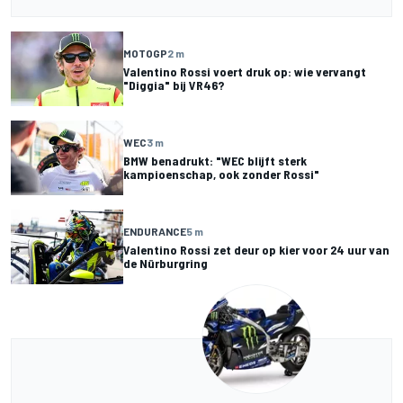
MOTOGP
2 m
Valentino Rossi voert druk op: wie vervangt
"Diggia" bij VR46?
WEC
3 m
BMW benadrukt: "WEC blijft sterk
kampioenschap, ook zonder Rossi"
ENDURANCE
5 m
Valentino Rossi zet deur op kier voor 24 uur van
de Nürburgring