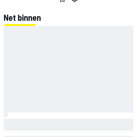
Net binnen
Jorge Martin ‘uit het dal’ na dominante sprintzege op
Silverstone