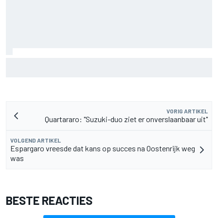
F2-talent Rafael Camara reageert op Haas F1-geruchten
voor 2027
VORIG ARTIKEL
Quartararo: "Suzuki-duo ziet er onverslaanbaar uit"
VOLGEND ARTIKEL
Espargaro vreesde dat kans op succes na Oostenrijk weg
was
BESTE REACTIES