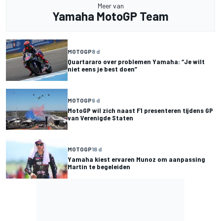
Meer van
Yamaha MotoGP Team
MOTOGP
8 d
Quartararo over problemen Yamaha: “Je wilt
niet eens je best doen”
MOTOGP
9 d
MotoGP wil zich naast F1 presenteren tijdens GP
van Verenigde Staten
MOTOGP
16 d
Yamaha kiest ervaren Munoz om aanpassing
Martin te begeleiden