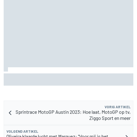
Zarco stapt drie maanden na zware blessure weer op de
motor
VORIG ARTIKEL
Sprintrace MotoGP Austin 2023: Hoe laat, MotoGP op tv,
Ziggo Sport en meer
VOLGEND ARTIKEL
Oliveira klaarde lucht met Marquez: "Voor mij is het