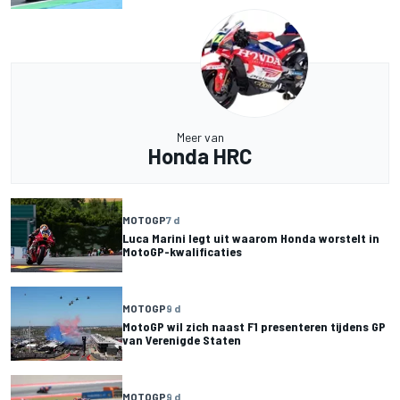
Meer van
Honda HRC
MOTOGP
7 d
Luca Marini legt uit waarom Honda worstelt in
MotoGP-kwalificaties
MOTOGP
9 d
MotoGP wil zich naast F1 presenteren tijdens GP
van Verenigde Staten
MOTOGP
9 d