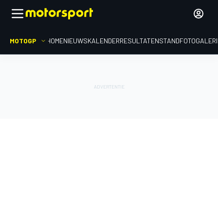
MOTOGP
HOME
NIEUWS
KALENDER
RESULTATEN
STAND
FOTOGALER