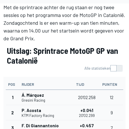
Met de sprintrace achter de rug staan er nog twee
sessies op het programma voor de MotoGP in Catalonië.
Zondagochtend is er een warm-up van tien minuten,
waarna om 14.00 uur het startsein wordt gegeven voor
de Grand Prix.
Uitslag: Sprintrace MotoGP GP van
Catalonië
Alle statistieken
POS
RIJDER
TIJD
PUNTEN
Á. Márquez
1
20'02.258
12
Gresini Racing
P. Acosta
+0.041
2
9
KTM Factory Racing
20'02.299
F. Di Giannantonio
+0.457
3
7