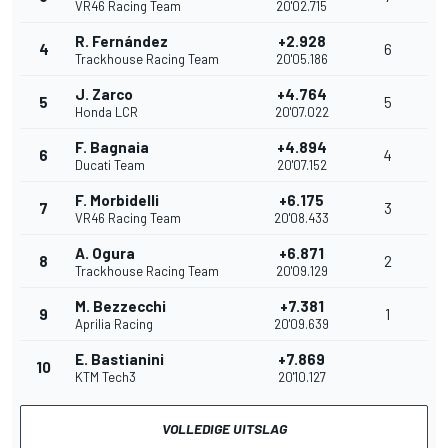
VR46 Racing Team
20'02.715
R. Fernández
+2.928
4
6
Trackhouse Racing Team
20'05.186
J. Zarco
+4.764
5
5
Honda LCR
20'07.022
F. Bagnaia
+4.894
6
4
Ducati Team
20'07.152
F. Morbidelli
+6.175
7
3
VR46 Racing Team
20'08.433
A. Ogura
+6.871
8
2
Trackhouse Racing Team
20'09.129
M. Bezzecchi
+7.381
9
1
Aprilia Racing
20'09.639
E. Bastianini
+7.869
10
KTM Tech3
20'10.127
VOLLEDIGE UITSLAG