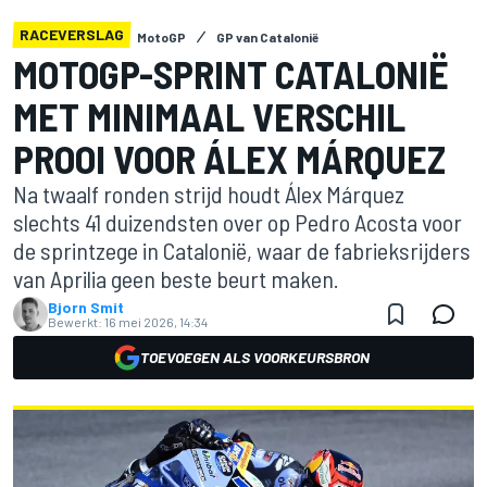
RACEVERSLAG
MotoGP
GP van Catalonië
MOTOGP-SPRINT CATALONIË
MET MINIMAAL VERSCHIL
PROOI VOOR ÁLEX MÁRQUEZ
Na twaalf ronden strijd houdt Álex Márquez
slechts 41 duizendsten over op Pedro Acosta voor
de sprintzege in Catalonië, waar de fabrieksrijders
van Aprilia geen beste beurt maken.
Bjorn Smit
Bewerkt:
16 mei 2026, 14:34
TOEVOEGEN ALS VOORKEURSBRON