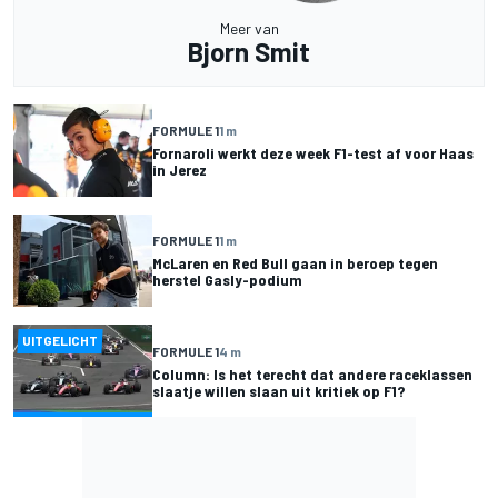
Meer van
Bjorn Smit
FORMULE 1
1 m
Fornaroli werkt deze week F1-test af voor Haas
in Jerez
FORMULE 1
1 m
McLaren en Red Bull gaan in beroep tegen
herstel Gasly-podium
UITGELICHT
FORMULE 1
4 m
Column: Is het terecht dat andere raceklassen
slaatje willen slaan uit kritiek op F1?