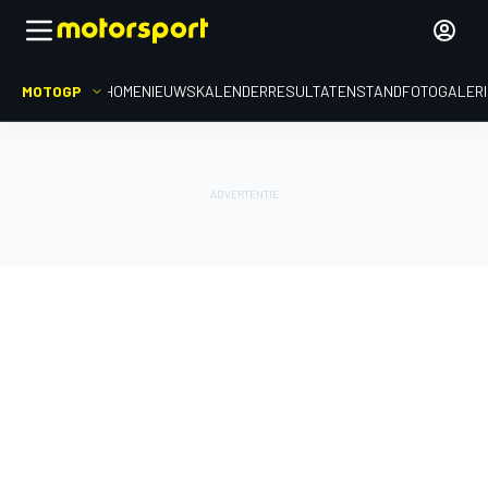
MOTOGP
HOME
NIEUWS
KALENDER
RESULTATEN
STAND
FOTOGALER