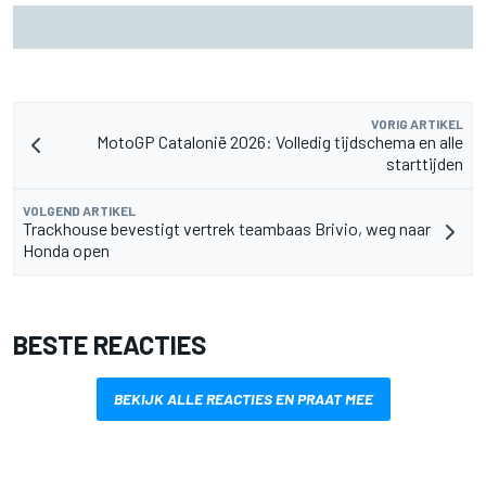
Marco Bezzecchi spreekt van 'rampzalige' blessuretijd na
ronderecord op Silverstone
VORIG ARTIKEL
MotoGP Catalonië 2026: Volledig tijdschema en alle
starttijden
VOLGEND ARTIKEL
Trackhouse bevestigt vertrek teambaas Brivio, weg naar
Honda open
BESTE REACTIES
BEKIJK ALLE REACTIES EN PRAAT MEE