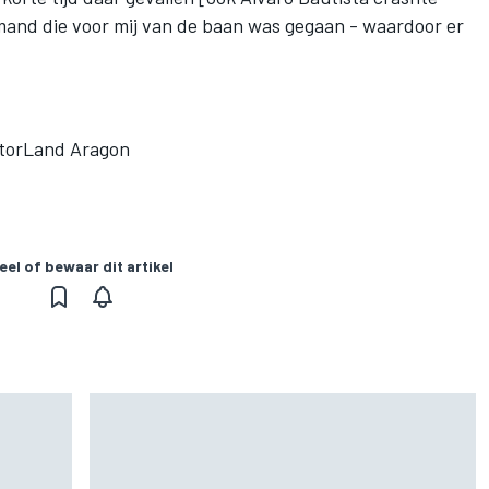
emand die voor mij van de baan was gegaan - waardoor er
otorLand Aragon
eel of bewaar dit artikel