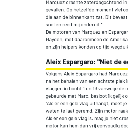
Marquez crashte zaterdagochtend in 
gevallen. Op hetzelfde moment viel o
die aan de binnenkant zat. Dit bevesti
snel en reed mij onderuit."
De motoren van Marquez en Espargaro
Hayden, met daaromheen de Amerikaan
en zijn helpers konden op tijd wegdu
Aleix Espargaro: "Niet de e
Volgens Aleix Espargaro had Marquez 
na het behalen van een achtste plek in
vlaggen in bocht 1 en 13 vanwege de
gebeurde met Marc, besloot ik gelijk
"Als er een gele vlag uithangt, moet j
weten te laat geremd. Zijn motor raakt
Als er een gele vlag is, mag je niet 
motor kan hem dan vrij eenvoudig do