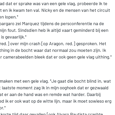
had dat er sprake was van een gele vlag, probeerde ik te
en ik kwam ten val. Nicky en de mensen van het circuit
en lopen."
spargaro zei Marquez tijdens de persconferentie na de
ijn fout. Sindsdien heb ik altijd vaart geminderd bij een
is gevaarlijk."
red.] over mijn crash [op Aragon, red.] gesproken. Het
thing in de bocht waar dat normaal zou moeten zijn. Ik
ar camerabeelden bleek dat er ook geen gele vlag uithing."
maken met een gele vlag. "Je gaat die bocht blind in, wat
et laatste moment zag ik in mijn ooghoek dat er gezwaaid
wat er aan de hand was en remde wat harder. Daarbij
d ik er ook wat op de witte lijn, maar ik moet sowieso erg
r."
n korte tijd daar gevallen [ook Alvaro Bautista crashte