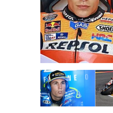
INDYCAR
WEC
DTM