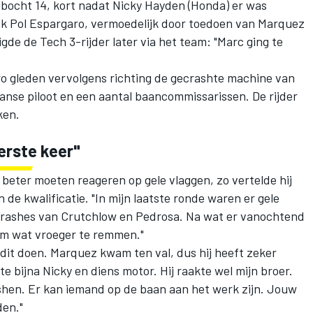
bocht 14, kort nadat Nicky Hayden (Honda) er was
ok Pol Espargaro, vermoedelijk door toedoen van Marquez
gde de Tech 3-rijder later via het team: "Marc ging te
 gleden vervolgens richting de gecrashte machine van
se piloot en een aantal baancommissarissen. De rijder
iken.
erste keer"
beter moeten reageren op gele vlaggen, zo vertelde hij
 de kwalificatie. "In mijn laatste ronde waren er gele
 crashes van Crutchlow en Pedrosa. Na wat er vanochtend
 om wat vroeger te remmen."
e dit doen. Marquez kwam ten val, dus hij heeft zeker
e bijna Nicky en diens motor. Hij raakte wel mijn broer.
crashen. Er kan iemand op de baan aan het werk zijn. Jouw
den."