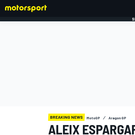
S
FORMULE 1
BREAKING NEWS
MotoGP
Aragon GP
ALEIX ESPARGA