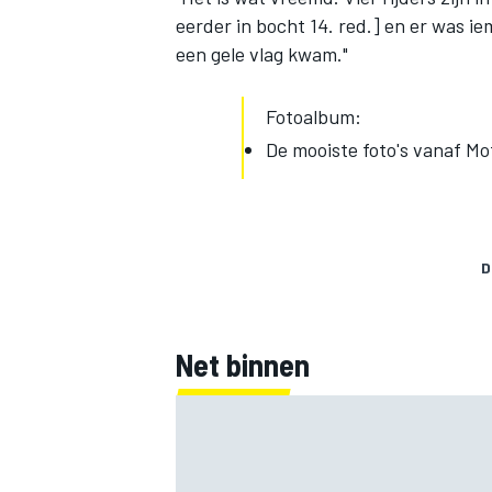
eerder in bocht 14. red.] en er was i
een gele vlag kwam."
Fotoalbum:
De mooiste foto's vanaf M
MEER RACEKLASSEN
D
Net binnen