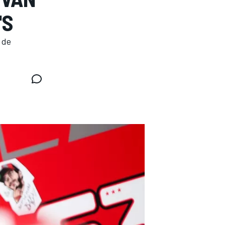
'S
 de