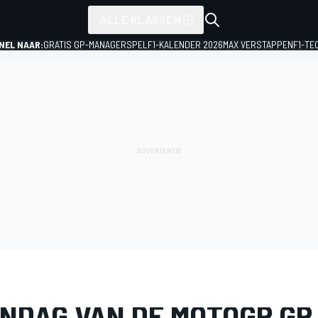
ALLE KLASSEN
NEL NAAR:
GRATIS GP-MANAGERSPEL
F1-KALENDER 2026
MAX VERSTAPPEN
F1-TE
IJ
MotoGP
GP van de Verenigde Staten
ONDAG VAN DE MOTOGP GP