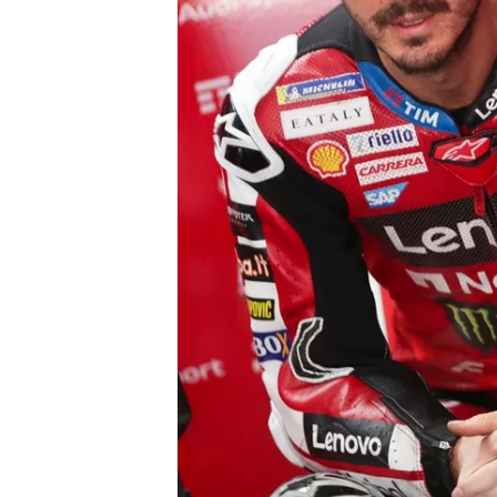
INDYCAR
WEC
DTM