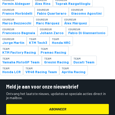
Fermín Aldeguer
Álex Rins
Toprak Razgatlioglu
COUREUR
COUREUR
COUREUR
Franco Morbidelli
Fabio Quartararo
Giacomo Agostini
COUREUR
COUREUR
COUREUR
Marco Bezzecchi
Marc Márquez
Álex Márquez
COUREUR
COUREUR
COUREUR
Francesco Bagnaia
Johann Zarco
Fabio Di Giannantonio
COUREUR
TEAM
TEAM
Jorge Martín
KTM Tech3
Honda HRC
TEAM
TEAM
KTM Factory Racing
Pramac Racing
TEAM
TEAM
TEAM
Yamaha MotoGP Team
Gresini Racing
Ducati Team
TEAM
TEAM
TEAM
Honda LCR
VR46 Racing Team
Aprilia Racing
Meld je aan voor onze nieuwsbrief
Ontvang het laatste nieuws, updates en speciale acties direct in
je mailbox.
ABONNEER