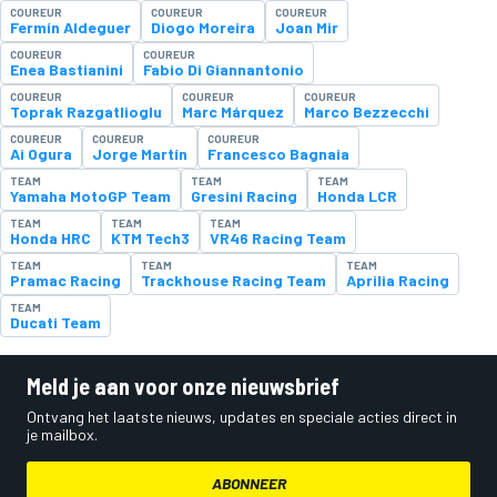
COUREUR
COUREUR
COUREUR
Fermín Aldeguer
Diogo Moreira
Joan Mir
COUREUR
COUREUR
Enea Bastianini
Fabio Di Giannantonio
COUREUR
COUREUR
COUREUR
Toprak Razgatlioglu
Marc Márquez
Marco Bezzecchi
COUREUR
COUREUR
COUREUR
Ai Ogura
Jorge Martín
Francesco Bagnaia
TEAM
TEAM
TEAM
Yamaha MotoGP Team
Gresini Racing
Honda LCR
TEAM
TEAM
TEAM
Honda HRC
KTM Tech3
VR46 Racing Team
TEAM
TEAM
TEAM
Pramac Racing
Trackhouse Racing Team
Aprilia Racing
TEAM
Ducati Team
Meld je aan voor onze nieuwsbrief
Ontvang het laatste nieuws, updates en speciale acties direct in
je mailbox.
ABONNEER