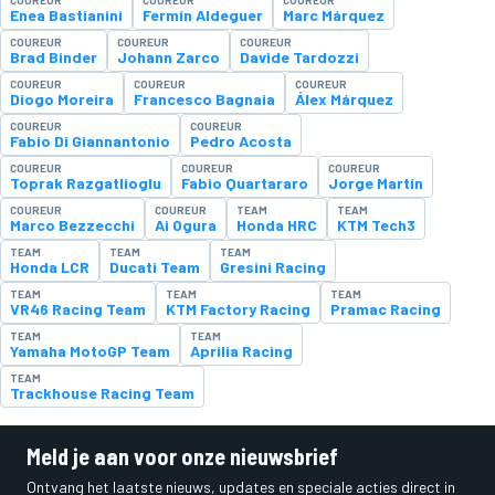
Enea Bastianini
Fermín Aldeguer
Marc Márquez
COUREUR
COUREUR
COUREUR
Brad Binder
Johann Zarco
Davide Tardozzi
COUREUR
COUREUR
COUREUR
Diogo Moreira
Francesco Bagnaia
Álex Márquez
COUREUR
COUREUR
Fabio Di Giannantonio
Pedro Acosta
COUREUR
COUREUR
COUREUR
Toprak Razgatlioglu
Fabio Quartararo
Jorge Martín
COUREUR
COUREUR
TEAM
TEAM
Marco Bezzecchi
Ai Ogura
Honda HRC
KTM Tech3
TEAM
TEAM
TEAM
Honda LCR
Ducati Team
Gresini Racing
TEAM
TEAM
TEAM
VR46 Racing Team
KTM Factory Racing
Pramac Racing
TEAM
TEAM
Yamaha MotoGP Team
Aprilia Racing
TEAM
Trackhouse Racing Team
Meld je aan voor onze nieuwsbrief
Ontvang het laatste nieuws, updates en speciale acties direct in