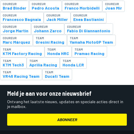
COUREUR
COUREUR
COUREUR
COUREUR
Brad Binder
Pedro Acosta
Franco Morbidelli
Joan Mir
COUREUR
COUREUR
COUREUR
Francesco Bagnaia
Jack Miller
Enea Bastianini
COUREUR
COUREUR
COUREUR
Jorge Martín
Johann Zarco
Fabio Di Giannantonio
COUREUR
TEAM
TEAM
Marc Márquez
Gresini Racing
Yamaha MotoGP Team
TEAM
TEAM
TEAM
KTM Factory Racing
Honda HRC
Pramac Racing
TEAM
TEAM
TEAM
KTM Tech3
Aprilia Racing
Honda LCR
TEAM
TEAM
VR46 Racing Team
Ducati Team
Meld je aan voor onze nieuwsbrief
Ontvang het laatste nieuws, updates en speciale acties direct in
je mailbox.
ABONNEER