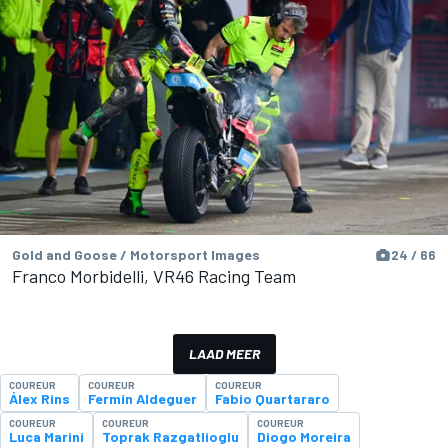
Gold and Goose / Motorsport Images
24 / 66
Franco Morbidelli, VR46 Racing Team
LAAD MEER
COUREUR
COUREUR
COUREUR
Álex Rins
Fermín Aldeguer
Fabio Quartararo
COUREUR
COUREUR
COUREUR
Luca Marini
Toprak Razgatlioglu
Diogo Moreira