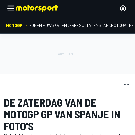
MOTOGP
HOME
NIEUWS
KALENDER
RESULTATEN
STAND
FOTOGALER
FOTOGALERIJ
MotoGP
GP van Spanje
DE ZATERDAG VAN DE
MOTOGP GP VAN SPANJE IN
FOTO'S