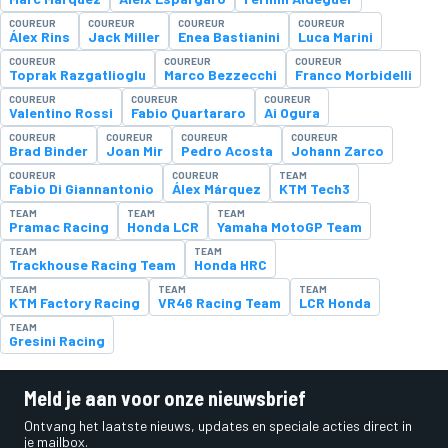
COUREUR
COUREUR
COUREUR
COUREUR
Álex Rins
Jack Miller
Enea Bastianini
Luca Marini
COUREUR
COUREUR
COUREUR
Toprak Razgatlioglu
Marco Bezzecchi
Franco Morbidelli
COUREUR
COUREUR
COUREUR
Valentino Rossi
Fabio Quartararo
Ai Ogura
COUREUR
COUREUR
COUREUR
COUREUR
Brad Binder
Joan Mir
Pedro Acosta
Johann Zarco
COUREUR
COUREUR
TEAM
Fabio Di Giannantonio
Álex Márquez
KTM Tech3
TEAM
TEAM
TEAM
Pramac Racing
Honda LCR
Yamaha MotoGP Team
TEAM
TEAM
Trackhouse Racing Team
Honda HRC
TEAM
TEAM
TEAM
KTM Factory Racing
VR46 Racing Team
LCR Honda
TEAM
Gresini Racing
Meld je aan voor onze nieuwsbrief
Ontvang het laatste nieuws, updates en speciale acties direct in
je mailbox.