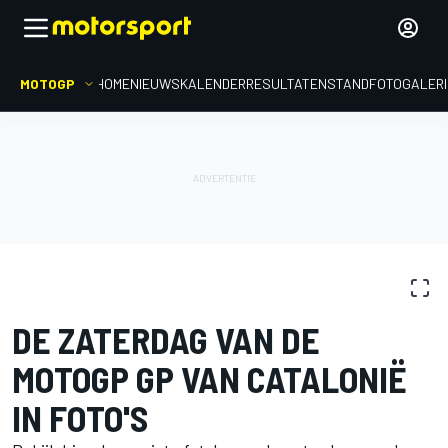
MOTOGP
HOME
NIEUWS
KALENDER
RESULTATEN
STAND
FOTOGALER
FOTOGALERIJ
MotoGP
GP van Catalonië
DE ZATERDAG VAN DE
MOTOGP GP VAN CATALONIË
IN FOTO'S