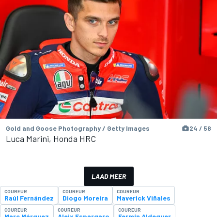
Gold and Goose Photography / Getty Images
24 / 58
Luca Marini, Honda HRC
LAAD MEER
COUREUR
COUREUR
COUREUR
Raúl Fernández
Diogo Moreira
Maverick Viñales
COUREUR
COUREUR
COUREUR
Marc Márquez
Aleix Espargaro
Fermín Aldeguer