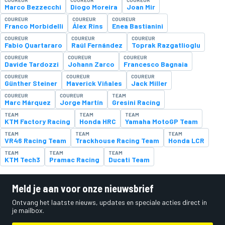
Marco Bezzecchi
Diogo Moreira
Joan Mir
COUREUR
COUREUR
COUREUR
Franco Morbidelli
Álex Rins
Enea Bastianini
COUREUR
COUREUR
COUREUR
Fabio Quartararo
Raúl Fernández
Toprak Razgatlioglu
COUREUR
COUREUR
COUREUR
Davide Tardozzi
Johann Zarco
Francesco Bagnaia
COUREUR
COUREUR
COUREUR
Günther Steiner
Maverick Viñales
Jack Miller
COUREUR
COUREUR
TEAM
Marc Márquez
Jorge Martín
Gresini Racing
TEAM
TEAM
TEAM
KTM Factory Racing
Honda HRC
Yamaha MotoGP Team
TEAM
TEAM
TEAM
VR46 Racing Team
Trackhouse Racing Team
Honda LCR
TEAM
TEAM
TEAM
KTM Tech3
Pramac Racing
Ducati Team
Meld je aan voor onze nieuwsbrief
Ontvang het laatste nieuws, updates en speciale acties direct in
je mailbox.