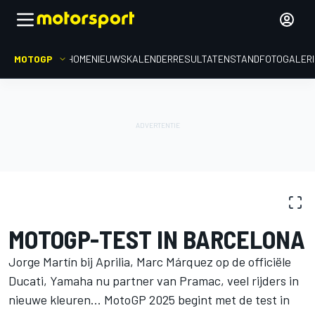
MOTOGP
HOME
NIEUWS
KALENDER
RESULTATEN
STAND
FOTOGALER
FOTOGALERIJ
MotoGP
Post-season test Barcelona
MOTOGP-TEST IN BARCELONA
Jorge Martín bij Aprilia, Marc Márquez op de officiële
Ducati, Yamaha nu partner van Pramac, veel rijders in
nieuwe kleuren... MotoGP 2025 begint met de test in