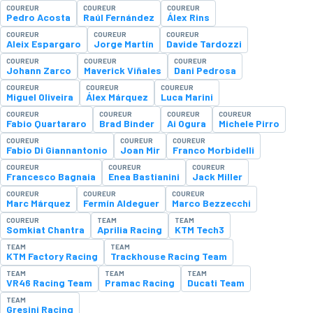
COUREUR
COUREUR
COUREUR
Pedro Acosta
Raúl Fernández
Álex Rins
COUREUR
COUREUR
COUREUR
Aleix Espargaro
Jorge Martín
Davide Tardozzi
COUREUR
COUREUR
COUREUR
Johann Zarco
Maverick Viñales
Dani Pedrosa
COUREUR
COUREUR
COUREUR
Miguel Oliveira
Álex Márquez
Luca Marini
COUREUR
COUREUR
COUREUR
COUREUR
Fabio Quartararo
Brad Binder
Ai Ogura
Michele Pirro
COUREUR
COUREUR
COUREUR
Fabio Di Giannantonio
Joan Mir
Franco Morbidelli
COUREUR
COUREUR
COUREUR
Francesco Bagnaia
Enea Bastianini
Jack Miller
COUREUR
COUREUR
COUREUR
Marc Márquez
Fermín Aldeguer
Marco Bezzecchi
COUREUR
TEAM
TEAM
Somkiat Chantra
Aprilia Racing
KTM Tech3
TEAM
TEAM
KTM Factory Racing
Trackhouse Racing Team
TEAM
TEAM
TEAM
VR46 Racing Team
Pramac Racing
Ducati Team
TEAM
Gresini Racing