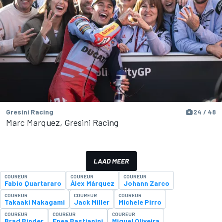
Gresini Racing
24 / 48
Marc Marquez, Gresini Racing
LAAD MEER
COUREUR
COUREUR
COUREUR
Fabio Quartararo
Álex Márquez
Johann Zarco
COUREUR
COUREUR
COUREUR
Takaaki Nakagami
Jack Miller
Michele Pirro
COUREUR
COUREUR
COUREUR
Brad Binder
Enea Bastianini
Miguel Oliveira