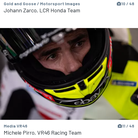
Gold and Goose / Motorsport Images
10 / 48
Johann Zarco, LCR Honda Team
Media VR46
11 / 48
Michele Pirro, VR46 Racing Team