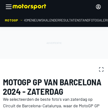
MOTOGP
HOME
NIEUWS
KALENDER
RESULTATEN
STAND
FOTOGALER
FOTOGALERIJ
MotoGP
GP van Barcelona
MOTOGP GP VAN BARCELONA
2024 - ZATERDAG
We selecteerden de beste foto's van zaterdag op
Circuit de Barcelona-Catalunya, waar de MotoGP GP