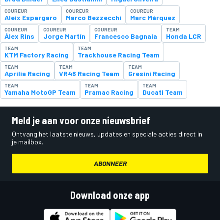
COUREUR
COUREUR
COUREUR
Aleix Espargaro
Marco Bezzecchi
Marc Márquez
COUREUR
COUREUR
COUREUR
TEAM
Álex Rins
Jorge Martín
Francesco Bagnaia
Honda LCR
TEAM
TEAM
KTM Factory Racing
Trackhouse Racing Team
TEAM
TEAM
TEAM
Aprilia Racing
VR46 Racing Team
Gresini Racing
TEAM
TEAM
TEAM
Yamaha MotoGP Team
Pramac Racing
Ducati Team
Meld je aan voor onze nieuwsbrief
Ontvang het laatste nieuws, updates en speciale acties direct in
je mailbox.
ABONNEER
Download onze app