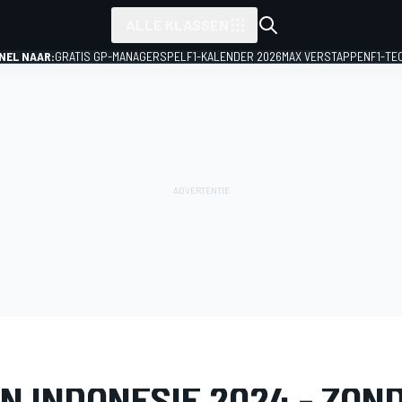
ALLE KLASSEN
NEL NAAR:
GRATIS GP-MANAGERSPEL
F1-KALENDER 2026
MAX VERSTAPPEN
F1-TE
IJ
MotoGP
GP van Indonesië
N INDONESIË 2024 - ZON