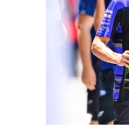
INDYCAR
WEC
DTM