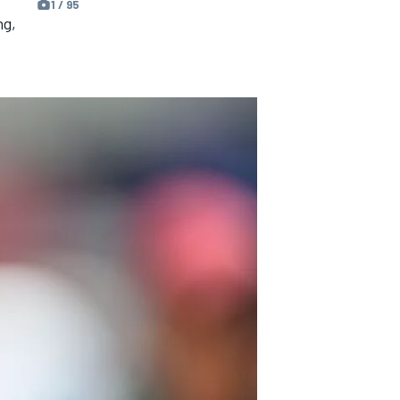
1 / 95
ng,