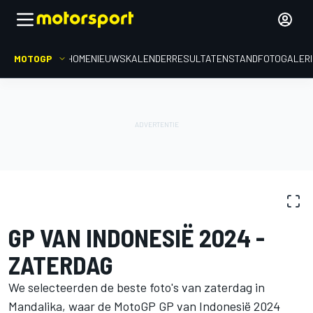
MOTOGP
HOME
NIEUWS
KALENDER
RESULTATEN
STAND
FOTOGALER
FOTOGALERIJ
MotoGP
GP van Indonesië
GP VAN INDONESIË 2024 -
ZATERDAG
We selecteerden de beste foto's van zaterdag in
Mandalika, waar de MotoGP GP van Indonesië 2024