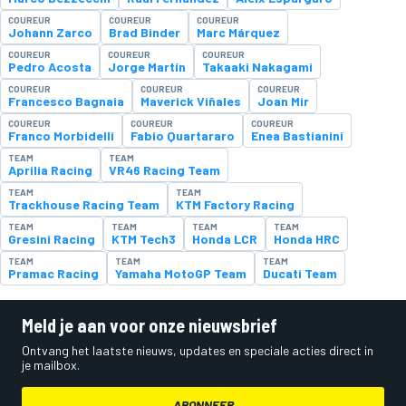
COUREUR
COUREUR
COUREUR
Johann Zarco
Brad Binder
Marc Márquez
COUREUR
COUREUR
COUREUR
Pedro Acosta
Jorge Martín
Takaaki Nakagami
COUREUR
COUREUR
COUREUR
Francesco Bagnaia
Maverick Viñales
Joan Mir
COUREUR
COUREUR
COUREUR
Franco Morbidelli
Fabio Quartararo
Enea Bastianini
TEAM
TEAM
Aprilia Racing
VR46 Racing Team
TEAM
TEAM
Trackhouse Racing Team
KTM Factory Racing
TEAM
TEAM
TEAM
TEAM
Gresini Racing
KTM Tech3
Honda LCR
Honda HRC
TEAM
TEAM
TEAM
Pramac Racing
Yamaha MotoGP Team
Ducati Team
Meld je aan voor onze nieuwsbrief
Ontvang het laatste nieuws, updates en speciale acties direct in
je mailbox.
ABONNEER