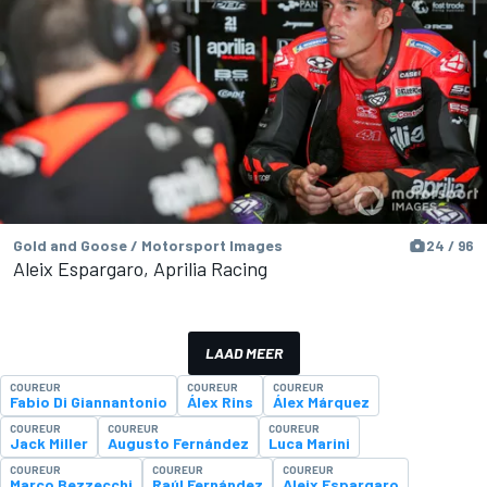
Gold and Goose / Motorsport Images
24 / 96
Aleix Espargaro, Aprilia Racing
LAAD MEER
COUREUR
COUREUR
COUREUR
Fabio Di Giannantonio
Álex Rins
Álex Márquez
COUREUR
COUREUR
COUREUR
Jack Miller
Augusto Fernández
Luca Marini
COUREUR
COUREUR
COUREUR
Marco Bezzecchi
Raúl Fernández
Aleix Espargaro