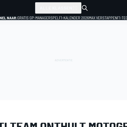
ALLE KLASSEN
NEL NAAR:
GRATIS GP-MANAGERSPEL
F1-KALENDER 2026
MAX VERSTAPPEN
F1-TE
IJ
MotoGP
Teampresentatie Ducati
TI TEAM ONTHULT MOTOG