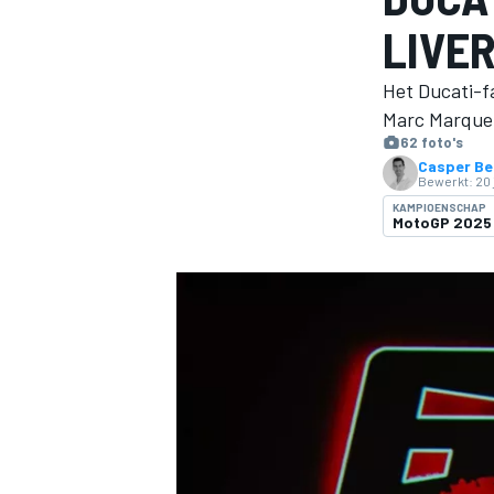
LIVE
Het Ducati-f
Marc Marquez
62 foto's
Casper Be
Bewerkt:
20 
KAMPIOENSCHAP
MotoGP 2025
MOTOGP