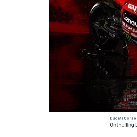
Ducati Corse
Onthulling 