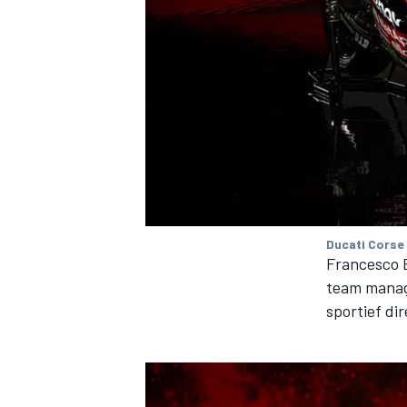
MEER RACEKLASSEN
Ducati Corse
Francesco 
team manage
sportief di