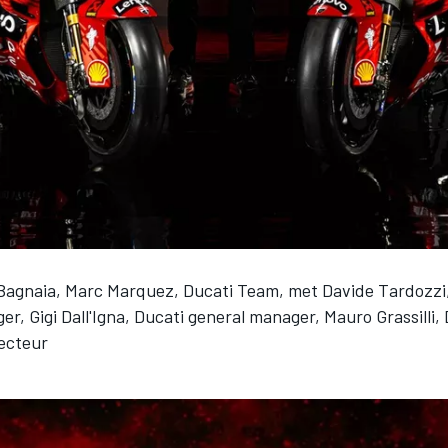
Bagnaia, Marc Marquez, Ducati Team, met Davide Tardozzi
r, Gigi Dall'Igna, Ducati general manager, Mauro Grassilli,
recteur