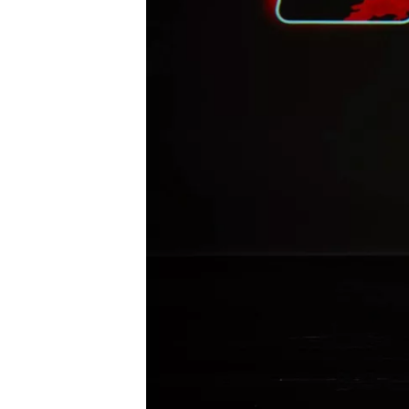
INDYCAR
WEC
DTM