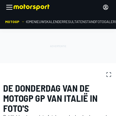
MOTOGP
HOME
NIEUWS
KALENDER
RESULTATEN
STAND
FOTOGALER
FOTOGALERIJ
MotoGP
GP van Italië
DE DONDERDAG VAN DE
MOTOGP GP VAN ITALIË IN
FOTO'S