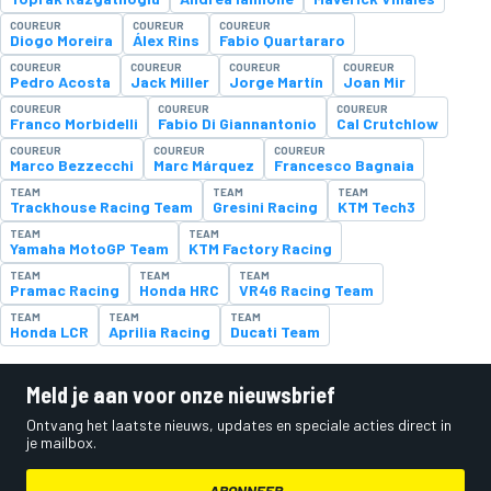
COUREUR
COUREUR
COUREUR
Diogo Moreira
Álex Rins
Fabio Quartararo
COUREUR
COUREUR
COUREUR
COUREUR
Pedro Acosta
Jack Miller
Jorge Martín
Joan Mir
COUREUR
COUREUR
COUREUR
Franco Morbidelli
Fabio Di Giannantonio
Cal Crutchlow
COUREUR
COUREUR
COUREUR
Marco Bezzecchi
Marc Márquez
Francesco Bagnaia
TEAM
TEAM
TEAM
Trackhouse Racing Team
Gresini Racing
KTM Tech3
TEAM
TEAM
Yamaha MotoGP Team
KTM Factory Racing
TEAM
TEAM
TEAM
Pramac Racing
Honda HRC
VR46 Racing Team
TEAM
TEAM
TEAM
Honda LCR
Aprilia Racing
Ducati Team
Meld je aan voor onze nieuwsbrief
Ontvang het laatste nieuws, updates en speciale acties direct in
je mailbox.
ABONNEER