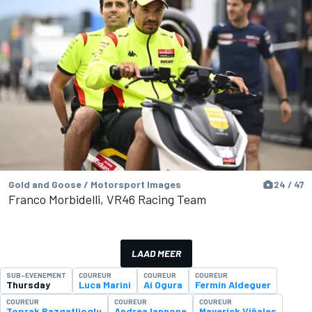
Gold and Goose / Motorsport Images
24 / 47
Franco Morbidelli, VR46 Racing Team
LAAD MEER
SUB-EVENEMENT
COUREUR
COUREUR
COUREUR
Thursday
Luca Marini
Ai Ogura
Fermín Aldeguer
COUREUR
COUREUR
COUREUR
Toprak Razgatlioglu
Andrea Iannone
Maverick Viñales