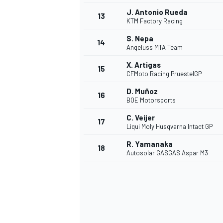
J. Antonio Rueda
13
KTM Factory Racing
S. Nepa
14
Angeluss MTA Team
X. Artigas
15
CFMoto Racing PruestelGP
D. Muñoz
16
BOE Motorsports
C. Veijer
17
Liqui Moly Husqvarna Intact GP
R. Yamanaka
18
Autosolar GASGAS Aspar M3