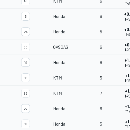
KTM
6
48
1'4
+0
Honda
6
5
1'4
+0
Honda
5
24
1'4
+0
GASGAS
6
80
1'4
+1
Honda
6
19
1'4
+1
KTM
5
16
1'4
+1
KTM
7
96
1'4
+1
Honda
6
27
1'4
+1
Honda
5
18
1'4