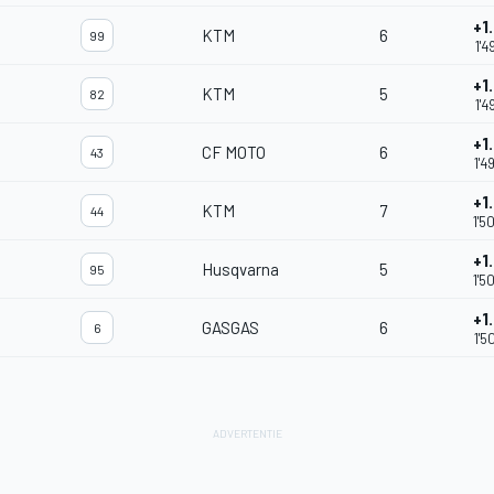
+1
KTM
6
99
1'4
+1
KTM
5
82
1'4
+1
CF MOTO
6
43
1'4
+1
KTM
7
44
1'5
+1
Husqvarna
5
95
1'5
+1
GASGAS
6
6
1'5