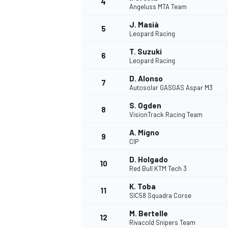
4
Angeluss MTA Team
J. Masià
5
Leopard Racing
INDYCAR
T. Suzuki
6
Leopard Racing
D. Alonso
7
Autosolar GASGAS Aspar M3
S. Ogden
8
VisionTrack Racing Team
A. Migno
9
CIP
D. Holgado
10
Red Bull KTM Tech 3
K. Toba
11
WEC
DTM
SIC58 Squadra Corse
M. Bertelle
12
Rivacold Snipers Team