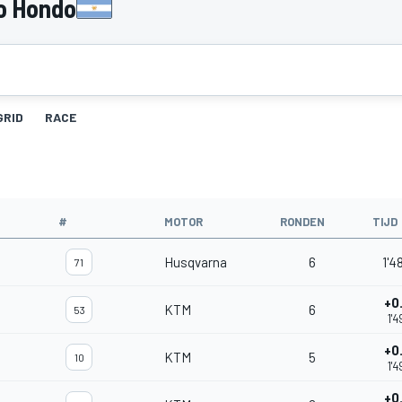
o Hondo
GRID
RACE
#
MOTOR
RONDEN
TIJD
Husqvarna
6
1'4
71
+0
KTM
6
53
1'4
+0
KTM
5
10
1'4
+0