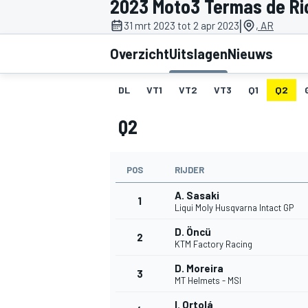
2023 Moto3 Termas de Ri
|
31 mrt 2023 tot 2 apr 2023
, AR
Overzicht
Uitslagen
Nieuws
DL
VT1
VT2
VT3
Q1
Q2
Q2
MOTOGP
POS
RIJDER
A. Sasaki
1
Liqui Moly Husqvarna Intact GP
D. Öncü
2
KTM Factory Racing
D. Moreira
3
MT Helmets - MSI
I. Ortolá