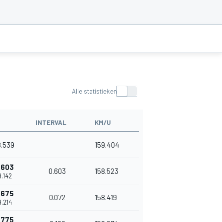
Alle statistieken
INTERVAL
KM/U
8.539
159.404
.603
0.603
158.523
9.142
.675
0.072
158.419
9.214
.775