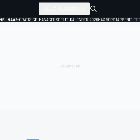
ALLE KLASSEN
NEL NAAR:
GRATIS GP-MANAGERSPEL
F1-KALENDER 2026
MAX VERSTAPPEN
F1-TE