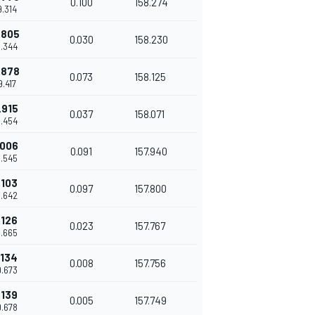
0.100
158.274
9.314
.805
0.030
158.230
9.344
.878
0.073
158.125
9.417
.915
0.037
158.071
9.454
.006
0.091
157.940
9.545
.103
0.097
157.800
9.642
.126
0.023
157.767
9.665
.134
0.008
157.756
9.673
.139
0.005
157.749
9.678