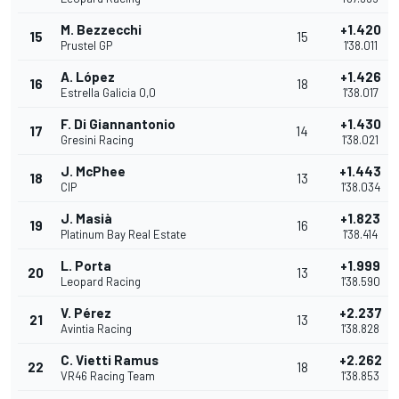
M. Bezzecchi
+1.420
15
15
Prustel GP
1'38.011
A. López
+1.426
16
18
Estrella Galicia 0,0
1'38.017
F. Di Giannantonio
+1.430
17
14
Gresini Racing
1'38.021
J. McPhee
+1.443
18
13
CIP
1'38.034
J. Masià
+1.823
19
16
Platinum Bay Real Estate
1'38.414
L. Porta
+1.999
20
13
Leopard Racing
1'38.590
V. Pérez
+2.237
21
13
Avintia Racing
1'38.828
C. Vietti Ramus
+2.262
22
18
VR46 Racing Team
1'38.853