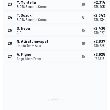
Y. Montella
+2.314
23
16
SIC58 Squadra Corse
1'38.905
T. Suzuki
+2.343
24
6
SIC58 Squadra Corse
1'38.934
S. Nepa
+2.436
25
15
CIP
1'39.027
N. Atiratphuvapat
+2.637
26
18
Honda Team Asia
1'39.228
A. Migno
+2.925
27
15
Ángel Nieto Team
1'39.516