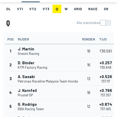
DL
VT1
VT2
VT3
Q
W
GRID
RACE
SR
Q
Alle statistieken
POS
RIJDER
RONDEN
TIJD
J. Martín
1
16
1'36.591
Gresini Racing
D. Binder
+0.257
2
16
KTM Factory Racing
1'36.848
A. Sasaki
+0.526
3
13
Petronas Raceline Malaysia Team Honda
1'37.117
J. Kornfeil
+0.766
4
16
Prustel GP
1'37.357
G. Rodrigo
+0.874
5
12
RBA Racing Team
1'37.465