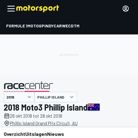
FORMULE 1
MOTOGP
INDYCAR
WEC
DTM
PHILLIP ISLAND
gepresenteerd door
2018 Moto3 Phillip Island
26 okt 2018 tot 28 okt 2018
Phillip Island Grand Prix Circuit, AU
Overzicht
Uitslagen
Nieuws