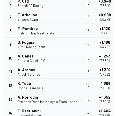
P. Ottl
+0.949
6
18
Schedl GP Racing
1'37.540
T. Arbolino
+0.988
7
15
Snipers Team
1'37.579
M. Ramírez
+1.120
8
15
Platinum Bay Real Estate
1'37.711
D. Foggia
+1.166
9
19
VR46 Racing Team
1'37.757
A. Canet
+1.253
10
18
Estrella Galicia 0,0
1'37.844
A. Arenas
+1.301
11
15
Ángel Nieto Team
1'37.892
K. Toba
+1.305
12
17
Honda Team Asia
1'37.896
A. Norrodin
+1.352
13
15
Petronas Raceline Malaysia Team Honda
1'37.943
E. Bastianini
+1.404
14
14
Leopard Racing
1'37.995