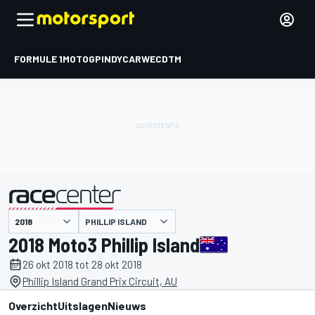
FORMULE 1
MOTOGP
INDYCAR
WEC
DTM
PHILLIP ISLAND
gepresenteerd door
2018 Moto3 Phillip Island
26 okt 2018 tot 28 okt 2018
Phillip Island Grand Prix Circuit, AU
Overzicht
Uitslagen
Nieuws