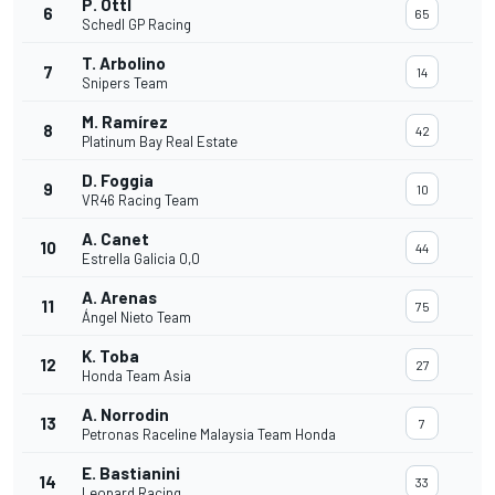
P. Ottl
6
65
Schedl GP Racing
T. Arbolino
7
14
Snipers Team
M. Ramírez
8
42
Platinum Bay Real Estate
D. Foggia
9
10
VR46 Racing Team
A. Canet
10
44
Estrella Galicia 0,0
A. Arenas
11
75
Ángel Nieto Team
K. Toba
12
27
Honda Team Asia
A. Norrodin
13
7
Petronas Raceline Malaysia Team Honda
E. Bastianini
14
33
Leopard Racing