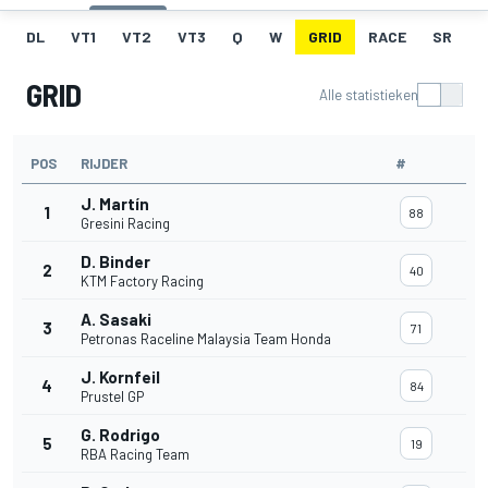
DL
VT1
VT2
VT3
Q
W
GRID
RACE
SR
GRID
Alle statistieken
POS
RIJDER
#
J. Martín
1
88
Gresini Racing
D. Binder
2
40
KTM Factory Racing
A. Sasaki
3
71
Petronas Raceline Malaysia Team Honda
J. Kornfeil
4
84
Prustel GP
G. Rodrigo
5
19
RBA Racing Team