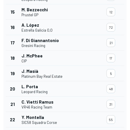
M. Bezzecchi
15
12
Prustel GP
A. López
16
72
Estrella Galicia 0,0
F. Di Giannantonio
17
21
Gresini Racing
J. McPhee
18
17
CIP
J. Masià
19
5
Platinum Bay Real Estate
L. Porta
20
48
Leopard Racing
C. Vietti Ramus
21
31
VR46 Racing Team
Y. Montella
22
55
SIC58 Squadra Corse