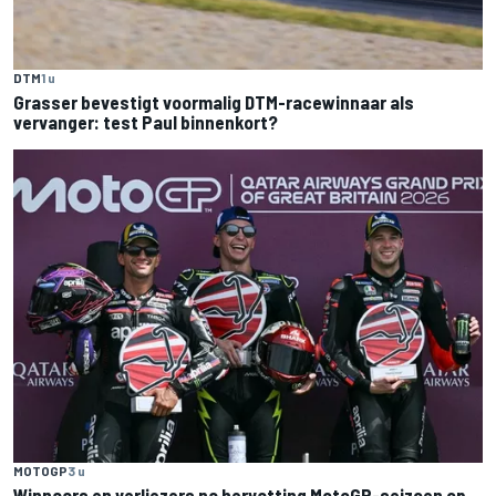
DTM
1 u
Grasser bevestigt voormalig DTM-racewinnaar als
vervanger: test Paul binnenkort?
MOTOGP
3 u
Winnaars en verliezers na hervatting MotoGP-seizoen op