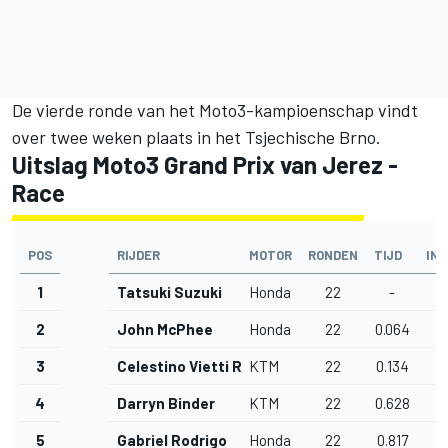
De vierde ronde van het Moto3-kampioenschap vindt
over twee weken plaats in het Tsjechische Brno.
Uitslag Moto3 Grand Prix van Jerez -
Race
POS
RIJDER
MOTOR
RONDEN
TIJD
IN
1
Tatsuki Suzuki
Honda
22
-
2
John McPhee
Honda
22
0.064
0
3
Celestino Vietti Ramus
KTM
22
0.134
0
4
Darryn Binder
KTM
22
0.628
0
5
Gabriel Rodrigo
Honda
22
0.817
0