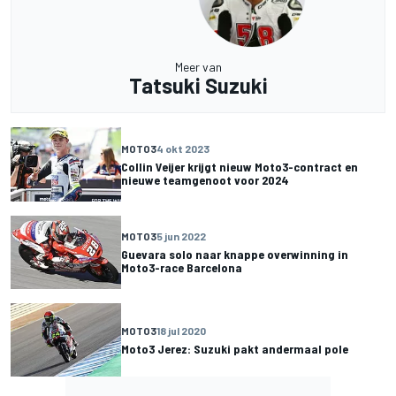
Meer van
Tatsuki Suzuki
MOTO3
4 okt 2023
Collin Veijer krijgt nieuw Moto3-contract en
nieuwe teamgenoot voor 2024
MOTO3
5 jun 2022
Guevara solo naar knappe overwinning in
Moto3-race Barcelona
MOTO3
18 jul 2020
Moto3 Jerez: Suzuki pakt andermaal pole