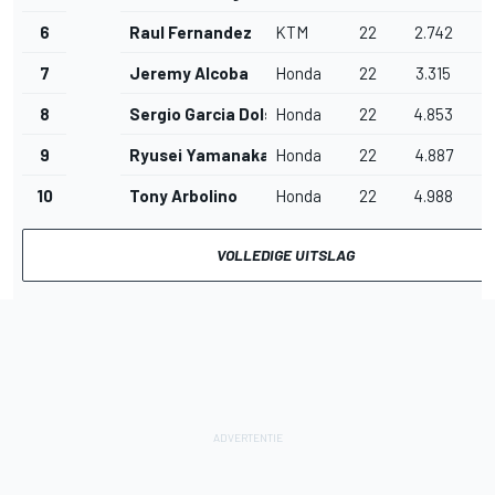
6
Raul Fernandez
KTM
22
2.742
2
7
Jeremy Alcoba
Honda
22
3.315
3
8
Sergio Garcia Dols
Honda
22
4.853
4
9
Ryusei Yamanaka
Honda
22
4.887
4
10
Tony Arbolino
Honda
22
4.988
4
VOLLEDIGE UITSLAG