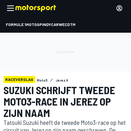
FORMULE 1
MOTOGP
INDYCAR
WEC
DTM
RACEVERSLAG
Moto3
Jerez II
SUZUKI SCHRIJFT TWEEDE
MOTO3-RACE IN JEREZ OP
ZIJN NAAM
Tatsuki Suzuki heeft de tweede Moto3-race op het
circuit van Jerez op zijn naam geschreven. De