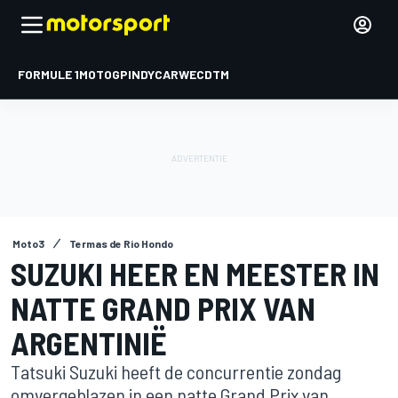
FORMULE 1
MOTOGP
INDYCAR
WEC
DTM
Moto3
Termas de Rio Hondo
SUZUKI HEER EN MEESTER IN
NATTE GRAND PRIX VAN
ARGENTINIË
Tatsuki Suzuki heeft de concurrentie zondag
omvergeblazen in een natte Grand Prix van