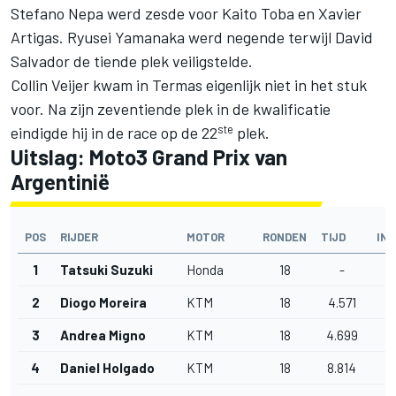
Stefano Nepa
werd zesde voor
Kaito Toba
en
Xavier
Artigas
.
Ryusei Yamanaka
werd negende terwijl David
Salvador de tiende plek veiligstelde.
Collin Veijer
kwam in Termas eigenlijk niet in het stuk
voor. Na zijn zeventiende plek in de kwalificatie
ste
eindigde hij in de race op de 22
plek.
Uitslag: Moto3 Grand Prix van
Argentinië
POS
RIJDER
MOTOR
RONDEN
TIJD
IN
1
Tatsuki Suzuki
Honda
18
-
2
Diogo Moreira
KTM
18
4.571
4
3
Andrea Migno
KTM
18
4.699
4
4
Daniel Holgado
KTM
18
8.814
8