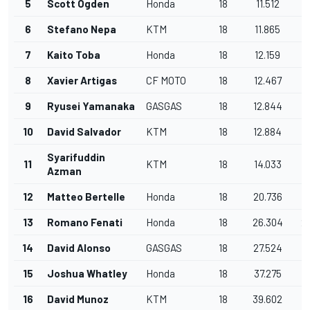
5
Scott Ogden
Honda
18
11.512
1
6
Stefano Nepa
KTM
18
11.865
1
7
Kaito Toba
Honda
18
12.159
1
8
Xavier Artigas
CF MOTO
18
12.467
1
9
Ryusei Yamanaka
GASGAS
18
12.844
1
10
David Salvador
KTM
18
12.884
1
Syarifuddin
11
KTM
18
14.033
1
Azman
12
Matteo Bertelle
Honda
18
20.736
2
13
Romano Fenati
Honda
18
26.304
2
14
David Alonso
GASGAS
18
27.524
2
15
Joshua Whatley
Honda
18
37.275
3
16
David Munoz
KTM
18
39.602
3