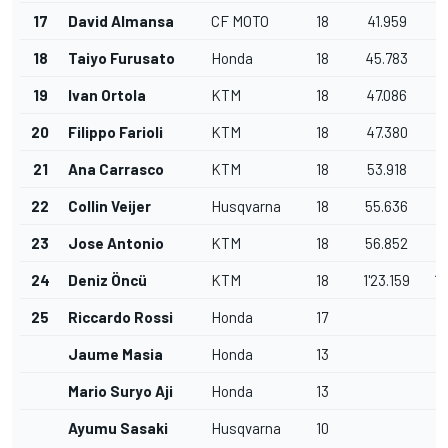
17
David Almansa
CF MOTO
18
41.959
4
18
Taiyo Furusato
Honda
18
45.783
4
19
Ivan Ortola
KTM
18
47.086
4
20
Filippo Farioli
KTM
18
47.380
4
21
Ana Carrasco
KTM
18
53.918
5
22
Collin Veijer
Husqvarna
18
55.636
5
23
Jose Antonio
KTM
18
56.852
5
24
Deniz Öncü
KTM
18
1'23.159
1'
25
Riccardo Rossi
Honda
17
Jaume Masia
Honda
13
Mario Suryo Aji
Honda
13
Ayumu Sasaki
Husqvarna
10