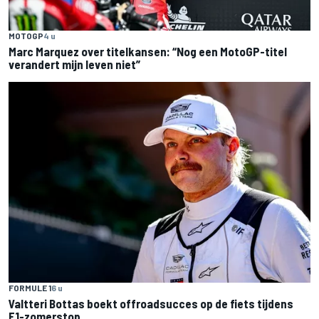
MOTOGP
4 u
Marc Marquez over titelkansen: “Nog een MotoGP-titel
verandert mijn leven niet”
FORMULE 1
6 u
Valtteri Bottas boekt offroadsucces op de fiets tijdens
F1-zomerstop