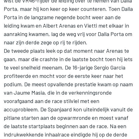
wist de VR46-rijder de leiding over te nemen van Dalla
Porta, maar hij kon keer op keer counteren. Toen Dalla
Porta in de langzame negende bocht weer aan de
leiding kwam en Albert Arenas en Vietti met elkaar in
aanraking kwamen, lag de weg vrij voor Dalla Porta om
naar zijn derde zege op rij te rijden.
De tweede plaats leek op dat moment naar Arenas te
gaan, maar die crashte in de laatste bocht toen hij iets
te veel snelheid meenam. De 16-jarige Sergio Garcia
profiteerde en mocht voor de eerste keer naar het
podium. De meest opvallende prestatie kwam op naam
van Jaume Masia, die in de verkenningsronde
voorafgaand aan de race stilviel met een
accuprobleem. De Spanjaard kon uiteindelijk vanuit de
pitlane starten aan de opwarmronde en moest vanaf
de laatste startplaats beginnen aan de race. Na een
indrukwekkende inhaalrace eindigde hij op de derde