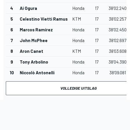
4
Ai Ogura
Honda
17
38'02.240
5
Celestino Vietti Ramus
KTM
17
38'02.257
6
Marcos Ramírez
Honda
17
38'02.450
7
John McPhee
Honda
17
38'02.697
8
Aron Canet
KTM
17
38'03.608
9
Tony Arbolino
Honda
17
38'04.390
10
Niccolò Antonelli
Honda
17
38'09.081
VOLLEDIGE UITSLAG