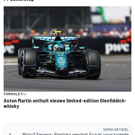
FORMULE 1
7 u
Aston Martin onthult nieuwe limited-edition Glenfiddich-
whisky
VORIG ARTIKEL
Moto3 Sepang: Ramirez verslaat Suzuki voor tweede