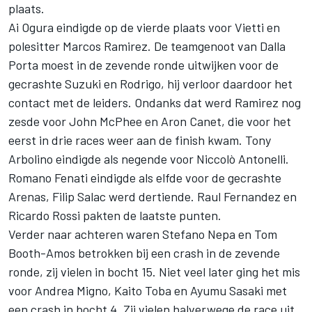
plaats.
Ai Ogura eindigde op de vierde plaats voor Vietti en
polesitter Marcos Ramirez. De teamgenoot van Dalla
Porta moest in de zevende ronde uitwijken voor de
gecrashte Suzuki en Rodrigo, hij verloor daardoor het
contact met de leiders. Ondanks dat werd Ramirez nog
zesde voor John McPhee en Aron Canet, die voor het
eerst in drie races weer aan de finish kwam. Tony
Arbolino eindigde als negende voor Niccolò Antonelli.
Romano Fenati eindigde als elfde voor de gecrashte
Arenas, Filip Salac werd dertiende. Raul Fernandez en
Ricardo Rossi pakten de laatste punten.
Verder naar achteren waren Stefano Nepa en Tom
Booth-Amos betrokken bij een crash in de zevende
ronde, zij vielen in bocht 15. Niet veel later ging het mis
voor Andrea Migno, Kaito Toba en Ayumu Sasaki met
een crash in bocht 4. Zij vielen halverwege de race uit