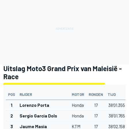
Uitslag Moto3 Grand Prix van Maleisië -
Race
POS
RIJDER
MOTOR
RONDEN
TIJD
1
Lorenzo Porta
Honda
17
38'01.355
2
Sergio Garcia Dols
Honda
17
38'01.765
3
Jaume Masia
KTM
17
38'02.158