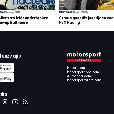
YCAR
4 sep 2011
INDYCAR
10 mrt 2010
Silvestro leidt onderbroken
Strous gaat dit jaar rijden voo
m-up Baltimore
HVM Racing
 onze app
Motor1.com
Motorsportjobs.com
Autosport.com
Motorsportstats.com
edia