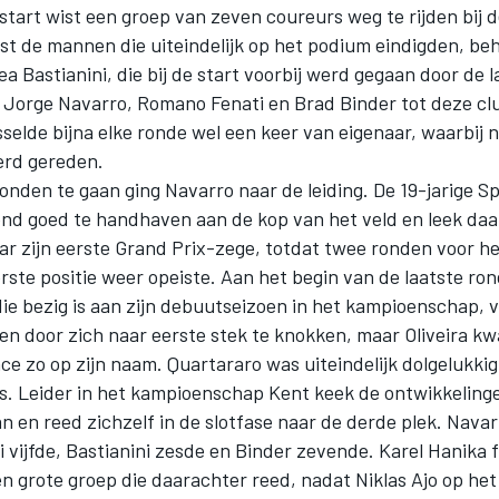
 start wist een groep van zeven coureurs weg te rijden bij d
ast de mannen die uiteindelijk op het podium eindigden, b
ea Bastianini, die bij de start voorbij werd gegaan door de l
 Jorge Navarro, Romano Fenati en Brad Binder tot deze clu
sselde bijna elke ronde wel een keer van eigenaar, waarbij 
erd gereden.
ronden te gaan ging Navarro naar de leiding. De 19-jarige S
end goed te handhaven aan de kop van het veld en leek da
r zijn eerste Grand Prix-zege, totdat twee ronden voor he
erste positie weer opeiste. Aan het begin van de laatste ron
ie bezig is aan zijn debuutseizoen in het kampioenschap, 
gen door zich naar eerste stek te knokken, maar Oliveira k
ce zo op zijn naam. Quartararo was uiteindelijk dolgelukki
s. Leider in het kampioenschap Kent keek de ontwikkeling
n en reed zichzelf in de slotfase naar de derde plek. Nava
i vijfde, Bastianini zesde en Binder zevende. Karel Hanika f
n grote groep die daarachter reed, nadat Niklas Ajo op het