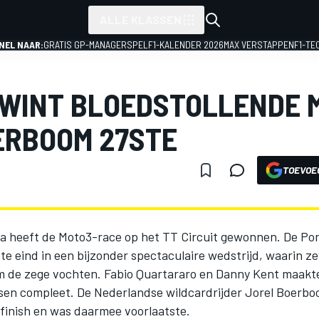
ALLE KLASSEN
NEL NAAR:
GRATIS GP-MANAGERSPEL
F1-KALENDER 2026
MAX VERSTAPPEN
F1-TE
 WINT BLOEDSTOLLENDE 
ERBOOM 27STE
TOEVOE
ira heeft de Moto3-race op het TT Circuit gewonnen. De Po
te eind in een bijzonder spectaculaire wedstrijd, waarin ze
m de zege vochten. Fabio Quartararo en Danny Kent maakt
sen compleet. De Nederlandse wildcardrijder Jorel Boerb
 finish en was daarmee voorlaatste.