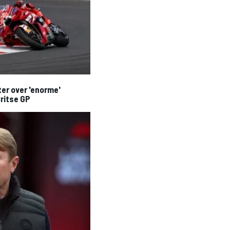
ter over 'enorme'
Britse GP