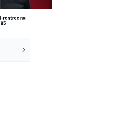
1-rentree na
995