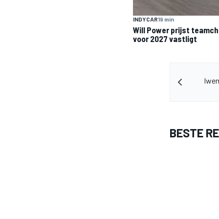
INDYCAR
19 min
Will Power prijst teamch
voor 2027 vastligt
Iwem
BESTE R