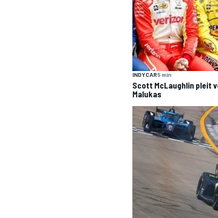
INDYCAR
5 min
Scott McLaughlin pleit vo
Malukas