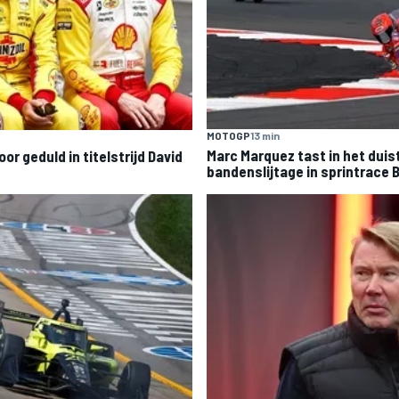
MOTOGP
13 min
Marc Marquez tast in het duis
or geduld in titelstrijd David
bandenslijtage in sprintrace 