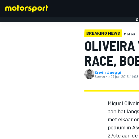
S
BREAKING NEWS
Moto3
OLIVEIRA
RACE, BO
Erwin Jaeggi
FORMULE 1
Bewerkt:
27 jun 2015, 11:08
Miguel Olive
aan het langs
met elkaar o
podium in As
27ste aan de