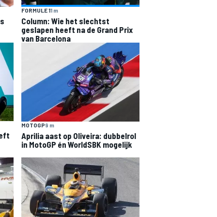
FORMULE 1
1 m
is
Column: Wie het slechtst
geslapen heeft na de Grand Prix
van Barcelona
MOTOGP
9 m
eft
Aprilia aast op Oliveira: dubbelrol
in MotoGP én WorldSBK mogelijk