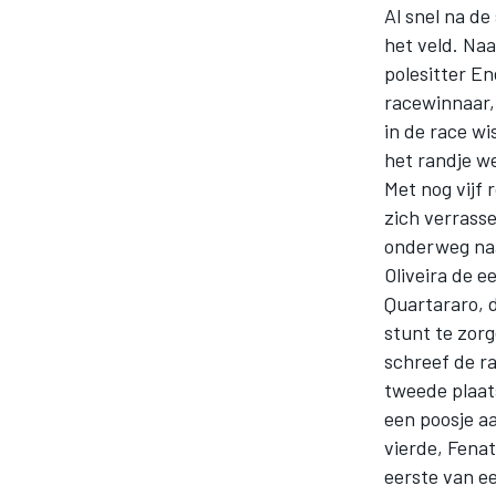
Al snel na de
het veld. Na
polesitter En
racewinnaar,
in de race wi
het randje w
Met nog vijf 
zich verrass
MOTOGP
onderweg naa
Oliveira de e
Quartararo, d
stunt te zor
schreef de ra
tweede plaat
een poosje aa
vierde, Fenat
eerste van ee