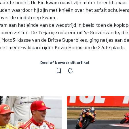
laatste bocht. De Fin kwam naast zijn motor terecht, maar b
den waardoor hij zijn met knieën over het asfalt schuiven
over de eindstreep kwam.
m aan het einde van de wedstrijd in beeld toen de koplo
amen zetten. De 17-jarige coureur uit 's-Gravenzande, die
de Moto3-klasse van de Britse Superbikes, ging netjes aan d
met mede-wildcardrijder Kevin Hanus om de 27ste plaats.
Deel of bewaar dit artikel