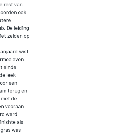
e rest van
ehoorden ook
atere
b. De leiding
niet zelden op
panjaard wist
armee even
t einde
de leek
voor een
wam terug en
g met de
en vooraan
rro werd
inishte als
 gras was