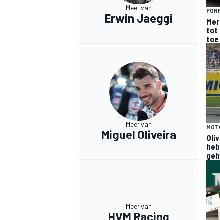
Meer van
FORM
Erwin Jaeggi
Mer
tot 
toe
MEER RACEKLASSEN
Meer van
MOT
Miguel Oliveira
Oliv
heb
geh
Meer van
HVM Racing