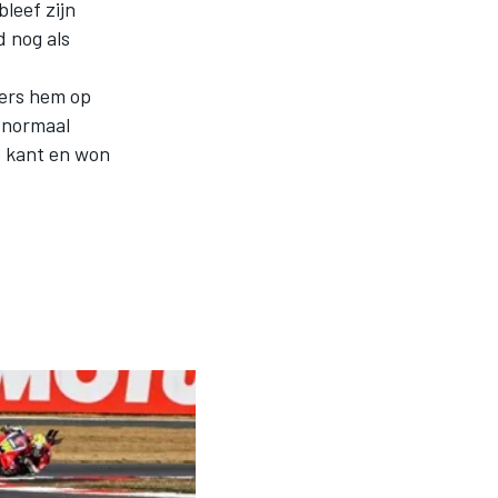
leef zijn
d nog als
pers hem op
 normaal
e kant en won