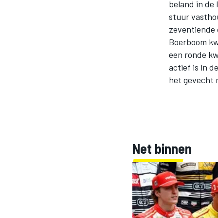
beland in de 
stuur vasthou
zeventiende 
INDYCAR
Boerboom kwa
een ronde kw
actief is in 
het gevecht 
Net binnen
WEC
DTM