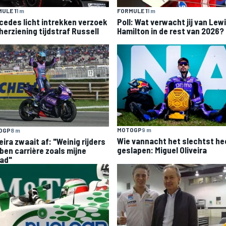
ULE 1
1 m
FORMULE 1
1 m
cedes licht intrekken verzoek
Poll: Wat verwacht jij van Lew
herziening tijdstraf Russell
Hamilton in de rest van 2026?
MOTOGP
9 m
OGP
8 m
Wie vannacht het slechtst he
eira zwaait af: "Weinig rijders
geslapen: Miguel Oliveira
ben carrière zoals mijne
ad"