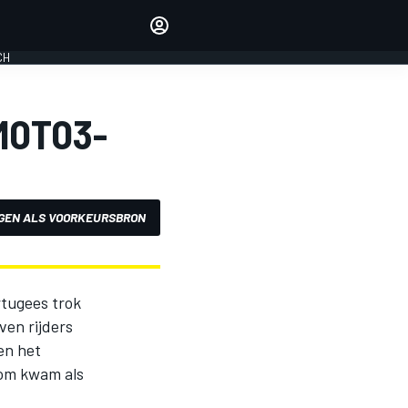
Laat je horen met de
reactiemodule
CH
LOGIN
EDITIE
MOTO3-
NEDERLAND
GEN ALS VOORKEURSBRON
rtugees trok
ven rijders
en het
oom kwam als