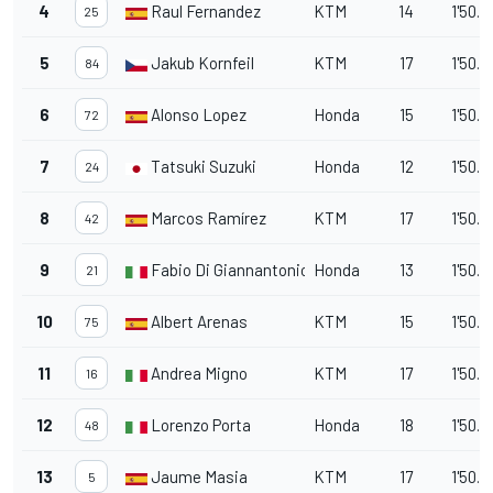
4
Raul Fernandez
KTM
14
1'50.2
25
5
Jakub Kornfeil
KTM
17
1'50.
84
6
Alonso Lopez
Honda
15
1'50.3
72
7
Tatsuki Suzuki
Honda
12
1'50.
24
8
Marcos Ramírez
KTM
17
1'50.3
42
9
Fabio Di Giannantonio
Honda
13
1'50.
21
10
Albert Arenas
KTM
15
1'50.
75
11
Andrea Migno
KTM
17
1'50.6
16
12
Lorenzo Porta
Honda
18
1'50.6
48
13
Jaume Masia
KTM
17
1'50.7
5