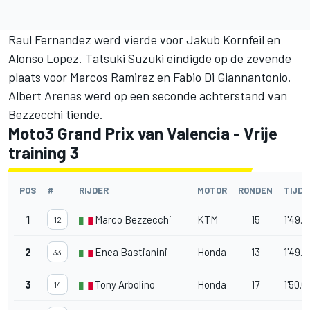
Raul Fernandez werd vierde voor Jakub Kornfeil en
Alonso Lopez. Tatsuki Suzuki eindigde op de zevende
plaats voor Marcos Ramirez en Fabio Di Giannantonio.
Albert Arenas werd op een seconde achterstand van
Bezzecchi tiende.
Moto3 Grand Prix van Valencia - Vrije
training 3
POS
#
RIJDER
MOTOR
RONDEN
TIJD
1
Marco Bezzecchi
KTM
15
1'49.
12
2
Enea Bastianini
Honda
13
1'49.7
33
3
Tony Arbolino
Honda
17
1'50.0
14