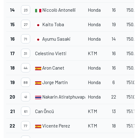
14
Niccolò Antonelli
Honda
16
1'50.7
23
15
Kaito Toba
Honda
19
1'50.8
27
16
Ayumu Sasaki
Honda
14
1'50.9
71
17
Celestino Vietti
KTM
16
1'50.9
31
18
Aron Canet
Honda
16
1'50.9
44
19
Jorge Martin
Honda
6
1'51.0
88
20
Nakarin Atiratphuvapat
Honda
22
1'51.0
41
21
Can Öncü
KTM
13
1'51.1
61
22
Vicente Perez
KTM
18
1'51.1
77