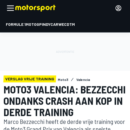
FORMULE 1
MOTOGP
INDYCAR
WEC
DTM
VERSLAG VRIJE TRAINING
Moto3
Valencia
MOTO3 VALENCIA: BEZZECCHI
ONDANKS CRASH AAN KOP IN
DERDE TRAINING
Marco Bezzecchi heeft de derde vrije training voor
de Moto3 Grand Prix van Valencia als snelste