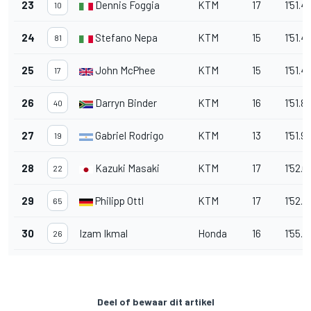
23
Dennis Foggia
KTM
17
1'51.4
10
24
Stefano Nepa
KTM
15
1'51.4
81
25
John McPhee
KTM
15
1'51.4
17
26
Darryn Binder
KTM
16
1'51.8
40
27
Gabriel Rodrigo
KTM
13
1'51.9
19
28
Kazuki Masaki
KTM
17
1'52.0
22
29
Philipp Ottl
KTM
17
1'52.8
65
30
Izam Ikmal
Honda
16
1'55.9
26
Deel of bewaar dit artikel