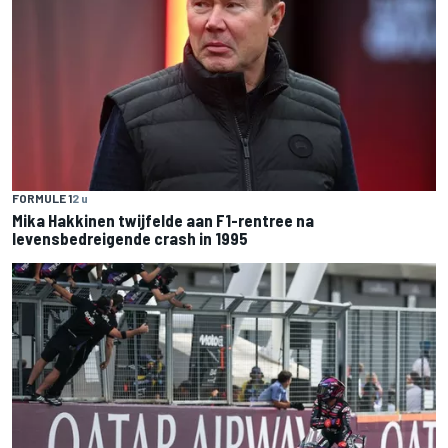
FORMULE 1
2 u
Mika Hakkinen twijfelde aan F1-rentree na
levensbedreigende crash in 1995