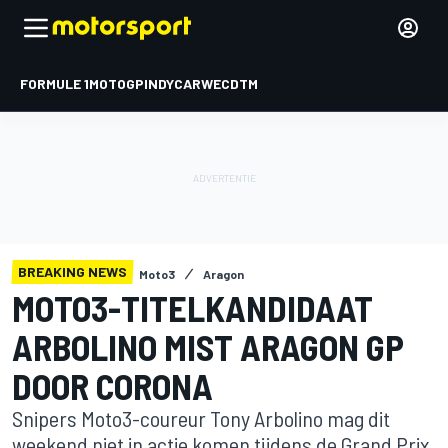
FORMULE 1
MOTOGP
INDYCAR
WEC
DTM
BREAKING NEWS
Moto3
Aragon
MOTO3-TITELKANDIDAAT
ARBOLINO MIST ARAGON GP
DOOR CORONA
Snipers Moto3-coureur Tony Arbolino mag dit
weekend niet in actie komen tijdens de Grand Prix