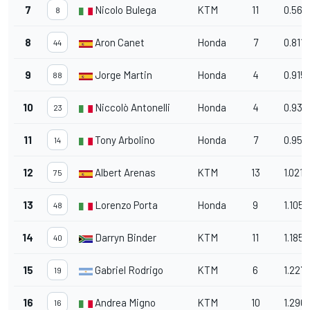
7
Nicolo Bulega
KTM
11
0.566
8
8
Aron Canet
Honda
7
0.811
44
9
Jorge Martin
Honda
4
0.915
88
10
Niccolò Antonelli
Honda
4
0.933
23
11
Tony Arbolino
Honda
7
0.956
14
12
Albert Arenas
KTM
13
1.021
75
13
Lorenzo Porta
Honda
9
1.105
48
14
Darryn Binder
KTM
11
1.185
40
15
Gabriel Rodrigo
KTM
6
1.227
19
16
Andrea Migno
KTM
10
1.296
16