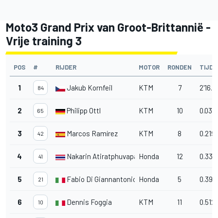
Moto3 Grand Prix van Groot-Brittannië -
Vrije training 3
POS
#
RIJDER
MOTOR
RONDEN
TIJD/
1
Jakub Kornfeil
KTM
7
2'16.6
84
2
Philipp Ottl
KTM
10
0.034
65
3
Marcos Ramírez
KTM
8
0.219
42
4
Nakarin Atiratphuvapat
Honda
12
0.336
41
5
Fabio Di Giannantonio
Honda
5
0.390
21
6
Dennis Foggia
KTM
11
0.512
10