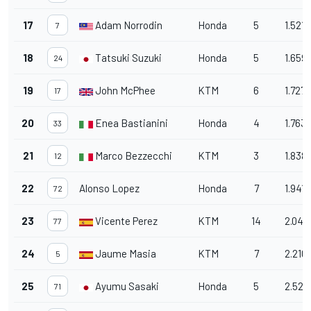
17
Adam Norrodin
Honda
5
1.521
7
18
Tatsuki Suzuki
Honda
5
1.659
24
19
John McPhee
KTM
6
1.727
17
20
Enea Bastianini
Honda
4
1.763
33
21
Marco Bezzecchi
KTM
3
1.838
12
22
Alonso Lopez
Honda
7
1.941
72
23
Vicente Perez
KTM
14
2.049
77
24
Jaume Masia
KTM
7
2.210
5
25
Ayumu Sasaki
Honda
5
2.527
71