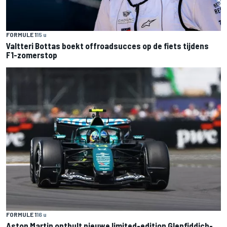
FORMULE 1
15 u
Valtteri Bottas boekt offroadsucces op de fiets tijdens
F1-zomerstop
FORMULE 1
16 u
Aston Martin onthult nieuwe limited-edition Glenfiddich-