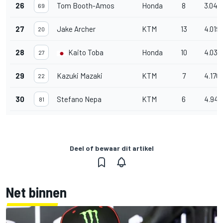
26
Tom Booth-Amos
Honda
8
3.040
69
27
Jake Archer
KTM
13
4.019
20
28
Kaito Toba
Honda
10
4.032
27
29
Kazuki Mazaki
KTM
7
4.170
22
30
Stefano Nepa
KTM
6
4.948
81
Deel of bewaar dit artikel
Net binnen