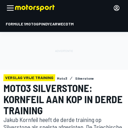
FORMULE 1
MOTOGP
INDYCAR
WEC
DTM
VERSLAG VRIJE TRAINING
Moto3
Silverstone
MOTO3 SILVERSTONE:
KORNFEIL AAN KOP IN DERDE
TRAINING
Jakub Kornfeil heeft de derde training op
Silverstone als snelste afgesloten. De Tsjechische