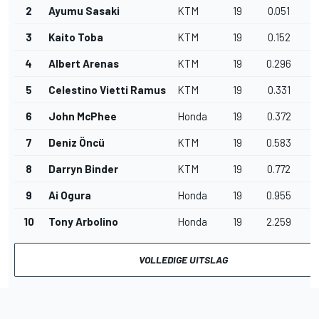
2
Ayumu Sasaki
KTM
19
0.051
3
Kaito Toba
KTM
19
0.152
4
Albert Arenas
KTM
19
0.296
5
Celestino Vietti Ramus
KTM
19
0.331
6
John McPhee
Honda
19
0.372
7
Deniz Öncü
KTM
19
0.583
8
Darryn Binder
KTM
19
0.772
9
Ai Ogura
Honda
19
0.955
10
Tony Arbolino
Honda
19
2.259
VOLLEDIGE UITSLAG