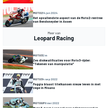
MOTO2
14 jun 2024
Het opvallendste aspect van de Moto2-rentree
van Bendsneyder in Assen
Meer van
Leopard Racing
MOTO3
2 m
Zes diskwalificaties voor Moto3-rijder:
"Tekenen van manipulatie"
MOTO3
4 sep 2022
Foggia blaast titelkansen nieuw leven in met
zege in Misano
MOTOGP
6 mei 2022
Moto3-team Leopard zeer geïnteresseerd in