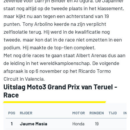
zevende voor Darryn Binder en Ai Ogura. De Japanner
staat nog altijd op de tweede plaats in het klassement,
maar kijkt nu aan tegen een achterstand van 19
punten. Tony Arbolino keerde na zijn verplicht
zelfisolatie terug. Hij werd in de kwalificatie nog
tweede, maar kon dat in de race niet omzetten in een
podium. Hij maakte de top-tien compleet.
Met nog drie races te gaan staat Albert Arenas dus aan
de leiding in het wereldkampioenschap. De volgende
afspraak is op 6 november op het Ricardo Tormo
Circuit in Valencia.
Uitslag Moto3 Grand Prix van Teruel -
Race
POS
RIJDER
MOTOR
RONDEN
TIJD
IN
1
Jaume Masia
Honda
19