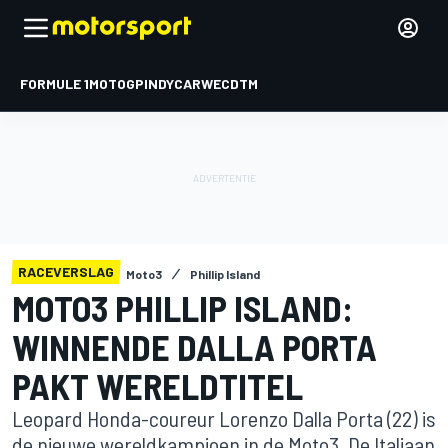
FORMULE 1
MOTOGP
INDYCAR
WEC
DTM
RACEVERSLAG
Moto3
Phillip Island
MOTO3 PHILLIP ISLAND:
WINNENDE DALLA PORTA
PAKT WERELDTITEL
Leopard Honda-coureur Lorenzo Dalla Porta (22) is
de nieuwe wereldkampioen in de Moto3. De Italiaan