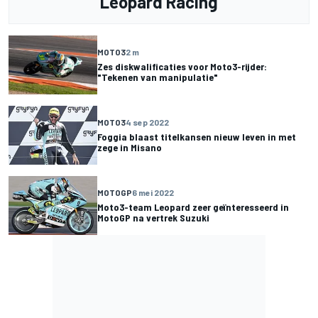
Leopard Racing
MOTO3
2 m
Zes diskwalificaties voor Moto3-rijder:
"Tekenen van manipulatie"
MOTO3
4 sep 2022
Foggia blaast titelkansen nieuw leven in met
zege in Misano
MOTOGP
6 mei 2022
Moto3-team Leopard zeer geïnteresseerd in
MotoGP na vertrek Suzuki