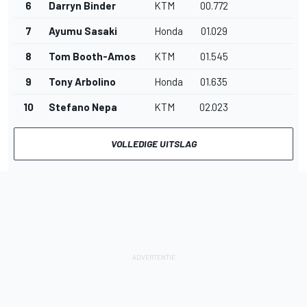
6
Darryn Binder
KTM
00.772
7
Ayumu Sasaki
Honda
01.029
8
Tom Booth-Amos
KTM
01.545
9
Tony Arbolino
Honda
01.635
10
Stefano Nepa
KTM
02.023
VOLLEDIGE UITSLAG