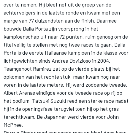
over te nemen. Hij bleef net uit de greep van de
achtervolgers in de laatste ronde en kwam met een
marge van 77 duizendsten aan de finish. Daarmee
bouwde Dalla Porta zijn voorsprong in het
kampioenschap uit naar 72 punten, ruim genoeg om de
titel veilig te stellen met nog twee races te gaan. Dalla
Porta is de eerste Italiaanse kampioen in de klasse voor
lichtgewichten sinds Andrea Dovizioso in 2004.
Teamgenoot Ramirez zat op de vierde plaats bij het
opkomen van het rechte stuk, maar kwam nog naar
voren in de laatste meters. Hij werd zodoende tweede.
Albert Arenas eindigde voor de tweede race op rij op
het podium. Tatsuki Suzuki reed een sterke race nadat
hij in de openingsfase terugviel toen hij op het gras
terechtkwam. De Japanner werd vierde voor John
McPhee.
Darryn Binder reed een goede race en bleef deze keer