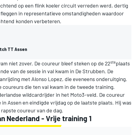
ochtend op een flink koeler circuit verreden werd, dertig
afleggen in representatieve omstandigheden waardoor
 ochtend konden verbeteren.
tch TT Assen
ste
m niet zover. De coureur bleef steken op de 22
plaats
einde van de sessie in val kwam in De Strubben. De
aanrijding met Alonso Lopez, die eveneens onderuitging.
 coureurs die ten val kwam in de tweede training.
erlandse wildcardrijder in het Moto3-veld. De coureur
e in Assen en eindigde vrijdag op de laatste plaats. Hij was
 rapste coureur van de dag.
n Nederland - Vrije training 1