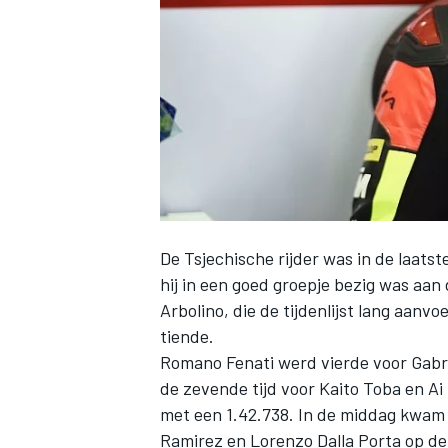
INDYCAR
De Tsjechische rijder was in de laats
hij in een goed groepje bezig was aan
Arbolino, die de tijdenlijst lang aanv
tiende.
Romano Fenati werd vierde voor Gabri
WEC
DTM
de zevende tijd voor Kaito Toba en Ai
met een 1.42.738. In de middag kwam 
Ramirez en Lorenzo Dalla Porta op de 