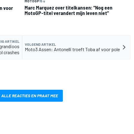
MOTOGP
15 u
Marc Marquez over titelkansen: “Nog een
n voor
MotoGP-titel verandert mijn leven niet”
IG ARTIKEL
VOLGEND ARTIKEL
 grandioos
Moto3 Assen: Antonelli troeft Toba af voor pole
ol crashes
 ALLE REACTIES EN PRAAT MEE