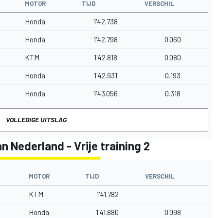
MOTOR
TIJD
VERSCHIL
Honda
1'42.738
Honda
1'42.798
0.060
KTM
1'42.818
0.080
Honda
1'42.931
0.193
Honda
1'43.056
0.318
VOLLEDIGE UITSLAG
n Nederland - Vrije training 2
MOTOR
TIJD
VERSCHIL
KTM
1'41.782
Honda
1'41.880
0.098