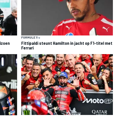
FORMULE 1
1 u
eizoen
Fittipaldi steunt Hamilton in jacht op F1-titel met
Ferrari