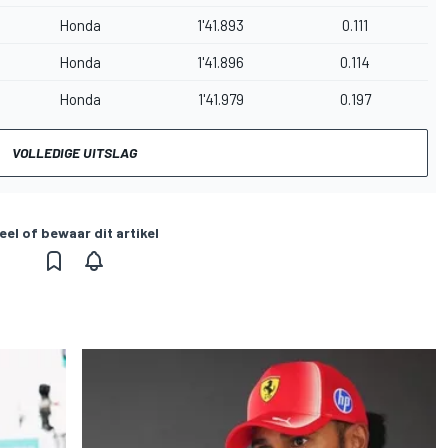
Honda
1'41.893
0.111
Honda
1'41.896
0.114
Honda
1'41.979
0.197
VOLLEDIGE UITSLAG
eel of bewaar dit artikel