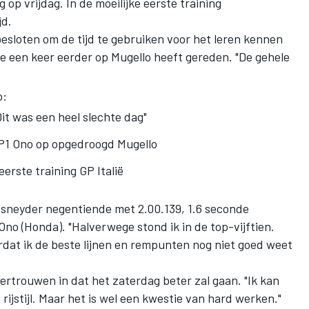
op vrijdag. In de moeilijke eerste training
jd.
 besloten om de tijd te gebruiken voor het leren kennen
e een keer eerder op Mugello heeft gereden. "De gehele
o:
"Dit was een heel slechte dag"
 P1 Ono op opgedroogd Mugello
eerste training GP Italië
dsneyder negentiende met 2.00.139, 1.6 seconde
Ono (Honda). "Halverwege stond ik in de top-vijftien.
dat ik de beste lijnen en rempunten nog niet goed weet
vertrouwen in dat het zaterdag beter zal gaan. "Ik kan
 rijstijl. Maar het is wel een kwestie van hard werken."