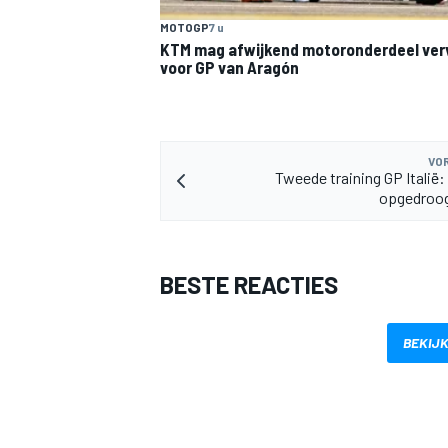
MOTOGP
7 u
KTM mag afwijkend motoronderdeel ve
voor GP van Aragón
VOR
MEER RACEKLASSEN
Tweede training GP Italië:
opgedroog
BESTE REACTIES
BEKIJK