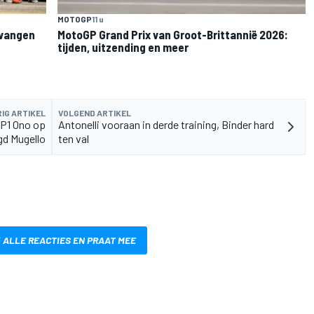
MOTOGP
11 u
rvangen
MotoGP Grand Prix van Groot-Brittannië 2026:
tijden, uitzending en meer
IG ARTIKEL
VOLGEND ARTIKEL
 P1 Ono op
Antonelli vooraan in derde training, Binder hard
d Mugello
ten val
 ALLE REACTIES EN PRAAT MEE