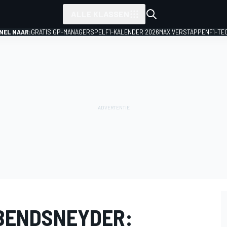
ALLE KLASSEN
NEL NAAR:
GRATIS GP-MANAGERSPEL
F1-KALENDER 2026
MAX VERSTAPPEN
F1-TE
BENDSNEYDER: