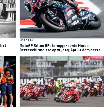
MOTOGP
4 u
 het
MotoGP Britse GP: teruggekeerde Marco
Bezzecchi snelste op vrijdag, Aprilia domineert