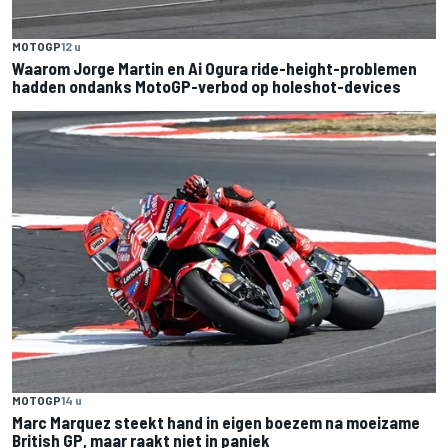
MOTOGP
12 u
Waarom Jorge Martin en Ai Ogura ride-height-problemen
hadden ondanks MotoGP-verbod op holeshot-devices
MOTOGP
14 u
Marc Marquez steekt hand in eigen boezem na moeizame
British GP, maar raakt niet in paniek