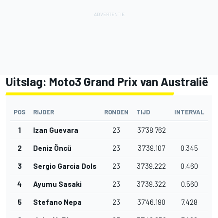
Uitslag: Moto3 Grand Prix van Australië
POS
RIJDER
RONDEN
TIJD
INTERVAL
1
Izan Guevara
23
37'38.762
2
Deniz Öncü
23
37'39.107
0.345
3
Sergio Garcia Dols
23
37'39.222
0.460
4
Ayumu Sasaki
23
37'39.322
0.560
5
Stefano Nepa
23
37'46.190
7.428