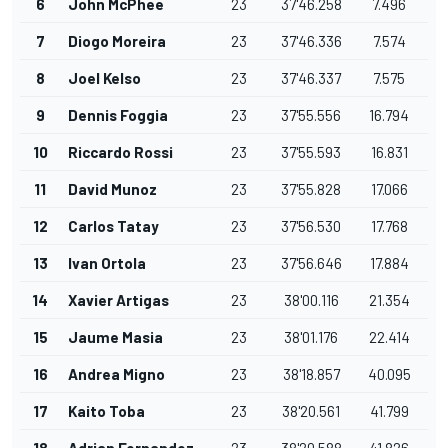
6
John McPhee
23
37'46.258
7.496
7
Diogo Moreira
23
37'46.336
7.574
8
Joel Kelso
23
37'46.337
7.575
9
Dennis Foggia
23
37'55.556
16.794
10
Riccardo Rossi
23
37'55.593
16.831
11
David Munoz
23
37'55.828
17.066
12
Carlos Tatay
23
37'56.530
17.768
13
Ivan Ortola
23
37'56.646
17.884
14
Xavier Artigas
23
38'00.116
21.354
15
Jaume Masia
23
38'01.176
22.414
16
Andrea Migno
23
38'18.857
40.095
17
Kaito Toba
23
38'20.561
41.799
18
Adrian Fernandez
23
38'20.588
41.826