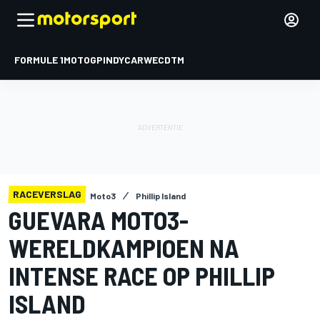
FORMULE 1
MOTOGP
INDYCAR
WEC
DTM
RACEVERSLAG
Moto3
Phillip Island
GUEVARA MOTO3-
WERELDKAMPIOEN NA
INTENSE RACE OP PHILLIP
ISLAND