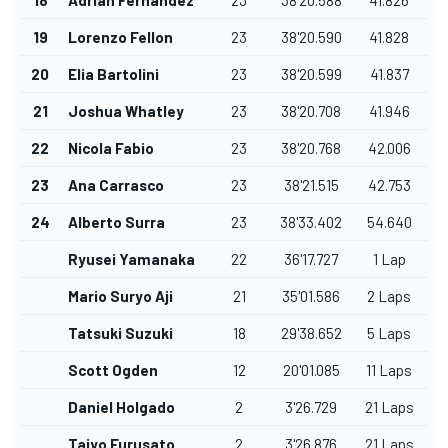
19
Lorenzo Fellon
23
38'20.590
41.828
20
Elia Bartolini
23
38'20.599
41.837
21
Joshua Whatley
23
38'20.708
41.946
22
Nicola Fabio
23
38'20.768
42.006
23
Ana Carrasco
23
38'21.515
42.753
24
Alberto Surra
23
38'33.402
54.640
Ryusei Yamanaka
22
36'17.727
1 Lap
Mario Suryo Aji
21
35'01.586
2 Laps
Tatsuki Suzuki
18
29'38.652
5 Laps
Scott Ogden
12
20'01.085
11 Laps
Daniel Holgado
2
3'26.729
21 Laps
Taiyo Furusato
2
3'26.876
21 Laps