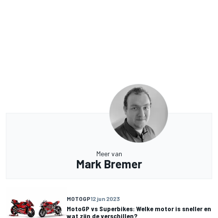
Meer van
Mark Bremer
MOTOGP
12 jun 2023
MotoGP vs Superbikes: Welke motor is sneller en
wat zijn de verschillen?