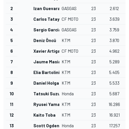
2
Izan Guevara
GASGAS
23
2.612
3
Carlos Tatay
CF MOTO
23
3.639
4
Sergio Garcia Dols
GASGAS
23
3.759
5
Deniz Öncü
KTM
23
3.870
6
Xavier Artigas
CF MOTO
23
4.962
7
Jaume Masia
KTM
23
5.289
8
Elia Bartolini
KTM
23
5.405
9
Daniel Holgado
KTM
23
5.533
10
Tatsuki Suzuki
Honda
23
5.687
11
Ryusei Yamanaka
KTM
23
16.286
12
Kaito Toba
KTM
23
16.921
13
Scott Ogden
Honda
23
17.257