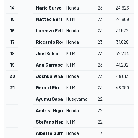
14
Mario Suryo Aji
Honda
23
24.626
15
Matteo Bertelle
KTM
23
24.809
16
Lorenzo Fellon
Honda
23
31.522
17
Riccardo Rossi
Honda
23
31.628
18
Joel Kelso
KTM
23
32.204
19
Ana Carrasco
KTM
23
41.202
20
Joshua Whatley
Honda
23
48.013
21
Gerard Riu
KTM
23
48.090
Ayumu Sasaki
Husqvarna
22
Andrea Migno
Honda
22
Stefano Nepa
KTM
22
Alberto Surra
Honda
17