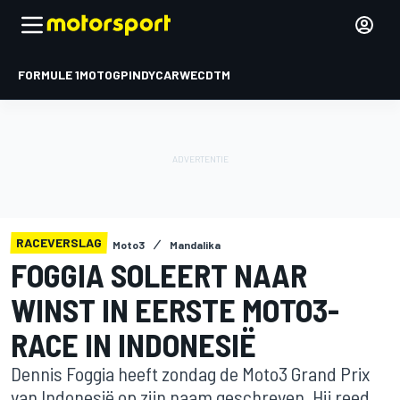
FORMULE 1
MOTOGP
INDYCAR
WEC
DTM
RACEVERSLAG
Moto3
Mandalika
FOGGIA SOLEERT NAAR
WINST IN EERSTE MOTO3-
RACE IN INDONESIË
Dennis Foggia heeft zondag de Moto3 Grand Prix
van Indonesië op zijn naam geschreven. Hij reed