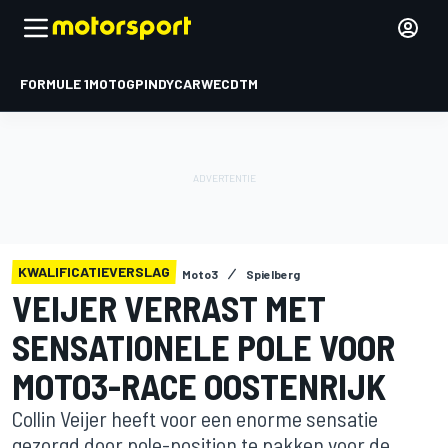
FORMULE 1
MOTOGP
INDYCAR
WEC
DTM
KWALIFICATIEVERSLAG
Moto3
Spielberg
VEIJER VERRAST MET
SENSATIONELE POLE VOOR
MOTO3-RACE OOSTENRIJK
Collin Veijer heeft voor een enorme sensatie
gezorgd door pole-position te pakken voor de