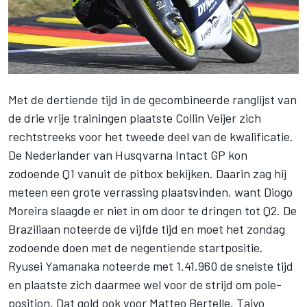
Met de dertiende tijd in de gecombineerde ranglijst van
de drie vrije trainingen plaatste
Collin Veijer
zich
rechtstreeks voor het tweede deel van de kwalificatie.
De Nederlander van Husqvarna Intact GP kon
zodoende Q1 vanuit de pitbox bekijken. Daarin zag hij
meteen een grote verrassing plaatsvinden, want
Diogo
Moreira
slaagde er niet in om door te dringen tot Q2. De
Braziliaan noteerde de vijfde tijd en moet het zondag
zodoende doen met de negentiende startpositie.
Ryusei Yamanaka
noteerde met 1.41.960 de snelste tijd
en plaatste zich daarmee wel voor de strijd om pole-
position. Dat gold ook voor Matteo Bertelle,
Taiyo