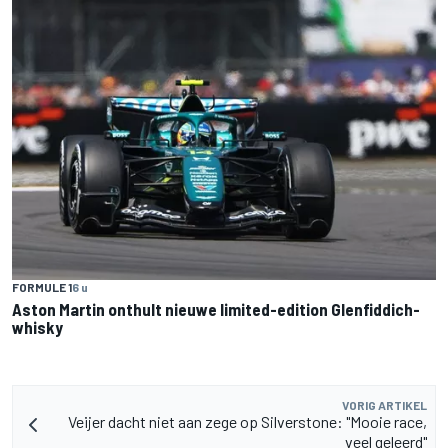
FORMULE 1
6 u
Aston Martin onthult nieuwe limited-edition Glenfiddich-
whisky
VORIG ARTIKEL
Veijer dacht niet aan zege op Silverstone: "Mooie race,
veel geleerd"