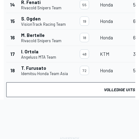
R. Fenati
14
Honda
5
55
Rivacold Snipers Team
S. Ogden
15
Honda
6
19
VisionTrack Racing Team
M. Bertelle
16
Honda
6
18
Rivacold Snipers Team
I. Ortola
17
KTM
3
48
Angeluss MTA Team
T. Furusato
18
Honda
5
72
Idemitsu Honda Team Asia
VOLLEDIGE UITSL