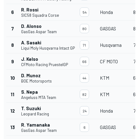
R. Rossi
6
Honda
8
54
SIC58 Squadra Corse
D. Alonso
7
GASGAS
8
80
GasGas Aspar Team
A. Sasaki
8
Husqvarna
7
71
Liqui Moly Husqvarna Intact GP
J. Kelso
9
CF MOTO
7
66
CFMoto Racing PruestelGP
D. Munoz
10
KTM
6
44
BOE Motorsports
S. Nepa
11
KTM
6
82
Angeluss MTA Team
T. Suzuki
12
Honda
7
24
Leopard Racing
R. Yamanaka
13
GASGAS
6
6
GasGas Aspar Team