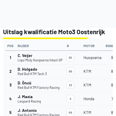
Uitslag kwalificatie Moto3 Oostenrijk
POS
RIJDER
#
MOTOR
ROND
C. Veijer
1
Husqvarna
9
95
Liqui Moly Husqvarna Intact GP
D. Holgado
2
KTM
8
96
Red Bull KTM Tech 3
D. Öncü
3
KTM
8
53
Red Bull KTM Factory Racing
J. Masia
4
Honda
7
5
Leopard Racing
J. Antonio
5
KTM
8
99
Red Bull KTM Factory Racing