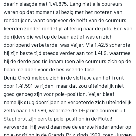
daarin slaagde met 1.41.875. Lang niet alle coureurs
waren op dat moment al bezig met het noteren van
rondetijden, want ongeveer de helft van de coureurs
keerden zonder rondetijd al terug naar de pits. Een van
de rijders die wel op de baan actief was en zich
doorlopend verbeterde, was Veijer. Via 1.42.5 scherpte
hij zijn beste tijd steeds verder aan tot 1.41.9, waarmee
hij de derde positie innam toen alle coureurs zich op de
baan meldden voor de beslissende fase.
Deniz Öncü
meldde zich in de slotfase aan het front
door 1.41.591 te rijden, maar dat zou uiteindelijk niet
goed genoeg zijn voor pole-position. Veijer bleef
namelijk stug doorrijden en verbeterde zich uiteindelijk
zelfs naar 1.41.486, waarmee de 18-jarige coureur uit
Staphorst zijn eerste pole-position in de Moto3
veroverde. Hij werd daarmee de eerste Nederlander op
pole-position in de Grands Prix sinds 1999, toen Jurgen