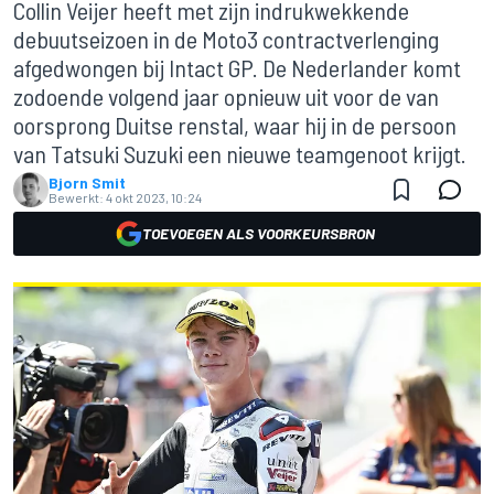
Collin Veijer heeft met zijn indrukwekkende
debuutseizoen in de Moto3 contractverlenging
afgedwongen bij Intact GP. De Nederlander komt
zodoende volgend jaar opnieuw uit voor de van
oorsprong Duitse renstal, waar hij in de persoon
van Tatsuki Suzuki een nieuwe teamgenoot krijgt.
Bjorn Smit
Bewerkt:
4 okt 2023, 10:24
TOEVOEGEN ALS VOORKEURSBRON