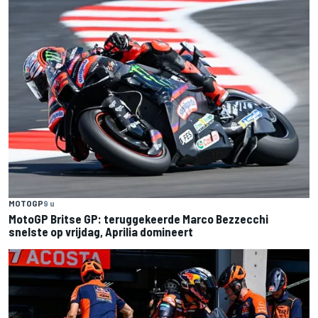
MOTOGP
9 u
MotoGP Britse GP: teruggekeerde Marco Bezzecchi
snelste op vrijdag, Aprilia domineert