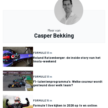
Meer van
Casper Bekking
FORMULE 1
3 m
Roland Ratzenberger: de inside story van het
Imola-weekend
FORMULE 1
3 m
F1-talentenprogramma’s: Welke coureur wordt
gesteund door welk team?
FORMULE 1
5 m
Formule 1 live kijken in 2026 op tv en online: