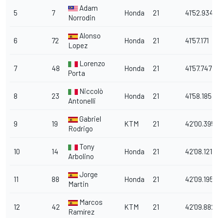
Adam
5
7
Honda
21
41'52.934
Norrodin
Alonso
6
72
Honda
21
41'57.171
Lopez
Lorenzo
7
48
Honda
21
41'57.747
Porta
Niccolò
8
23
Honda
21
41'58.185
Antonelli
Gabriel
9
19
KTM
21
42'00.395
Rodrigo
Tony
10
14
Honda
21
42'08.121
Arbolino
Jorge
11
88
Honda
21
42'09.195
Martin
Marcos
12
42
KTM
21
42'09.882
Ramírez