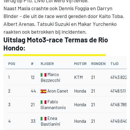
terug op P10. Livio Loi werd vijftiende.
Naast Masia crashte ook Dennis Foggia en Darryn
Binder - die uit de race werd gereden door Kaito Toba.
Albert Arenas, Tatsuki Suzuki en Makar Yurchenko
raakten ook betrokken bij incidenten.
Uitslag Moto3-race Termas de Rio
Hondo:
POS
#
RJIDER
MOTOR
RONDEN
TIJD
Marco
1
12
KTM
21
41'43.822
Bezzecchi
2
44
Aron Canet
Honda
21
41'48.511
Fabio
3
21
Honda
21
41'48.785
Giannantonio
Enea
4
33
Honda
21
41'49.640
Bastianini