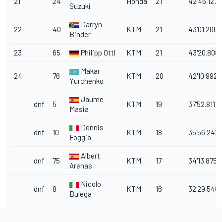
21
24
Honda
21
42'46.127
Suzuki
Darryn
22
40
KTM
21
43'01.206
Binder
23
65
Philipp Ottl
KTM
21
43'20.808
Makar
24
76
KTM
20
42'10.992
Yurchenko
Jaume
dnf
5
KTM
19
37'52.811
Masia
Dennis
dnf
10
KTM
18
35'56.242
Foggia
Albert
dnf
75
KTM
17
34'13.875
Arenas
Nicolo
dnf
8
KTM
16
32'29.546
Bulega