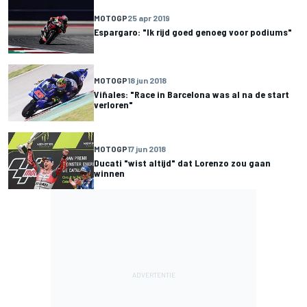
MOTOGP
25 apr 2019
Espargaro: "Ik rijd goed genoeg voor podiums"
MOTOGP
18 jun 2018
Viñales: "Race in Barcelona was al na de start
verloren"
MOTOGP
17 jun 2018
Ducati "wist altijd" dat Lorenzo zou gaan
winnen