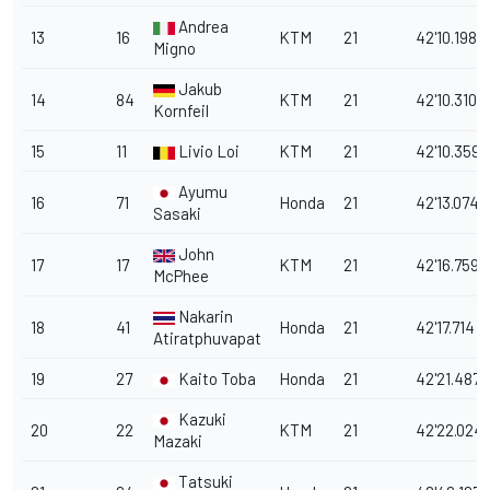
Andrea
13
16
KTM
21
42'10.198
Migno
Jakub
14
84
KTM
21
42'10.310
Kornfeil
15
11
Livio Loi
KTM
21
42'10.359
Ayumu
16
71
Honda
21
42'13.074
Sasaki
John
17
17
KTM
21
42'16.759
McPhee
Nakarin
18
41
Honda
21
42'17.714
Atiratphuvapat
19
27
Kaito Toba
Honda
21
42'21.487
Kazuki
20
22
KTM
21
42'22.024
Mazaki
Tatsuki