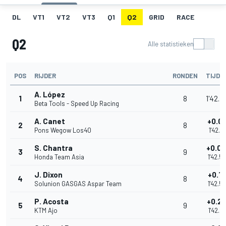
DL
VT1
VT2
VT3
Q1
Q2
GRID
RACE
Q2
Alle statistieken
POS
RIJDER
RONDEN
TIJD
A. López
1
8
1'42.4
Beta Tools - Speed Up Racing
A. Canet
+0.0
2
8
Pons Wegow Los40
1'42.5
S. Chantra
+0.0
3
9
Honda Team Asia
1'42.5
J. Dixon
+0.11
4
8
Solunion GASGAS Aspar Team
1'42.5
P. Acosta
+0.2
5
9
KTM Ajo
1'42.6