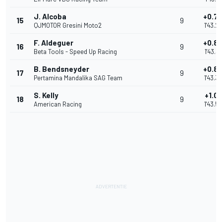
J. Alcoba
+0.7
15
9
QJMOTOR Gresini Moto2
1'43.2
F. Aldeguer
+0.8
16
9
Beta Tools - Speed Up Racing
1'43.3
B. Bendsneyder
+0.8
17
9
Pertamina Mandalika SAG Team
1'43.3
S. Kelly
+1.09
18
9
American Racing
1'43.5