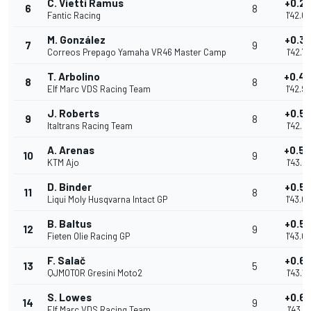
C. Vietti Ramus
+0.2
6
8
Fantic Racing
1'42.6
M. González
+0.3
7
9
Correos Prepago Yamaha VR46 Master Camp
1'42.7
T. Arbolino
+0.4
8
8
Elf Marc VDS Racing Team
1'42.9
J. Roberts
+0.5
9
8
Italtrans Racing Team
1'42.9
A. Arenas
+0.5
10
9
KTM Ajo
1'43.0
D. Binder
+0.5
11
8
Liqui Moly Husqvarna Intact GP
1'43.0
B. Baltus
+0.5
12
9
Fieten Olie Racing GP
1'43.0
F. Salač
+0.6
13
5
QJMOTOR Gresini Moto2
1'43.1
S. Lowes
+0.6
14
9
Elf Marc VDS Racing Team
1'43.1